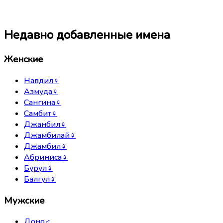
Недавно добавленные имена
Женские
Навдил
♀
Азмуда
♀
Сангина
♀
Самбит
♀
Джанбил
♀
Джамбилай
♀
Джамбил
♀
Абриниса
♀
Бурул
♀
Балгул
♀
Мужские
Доно
♂