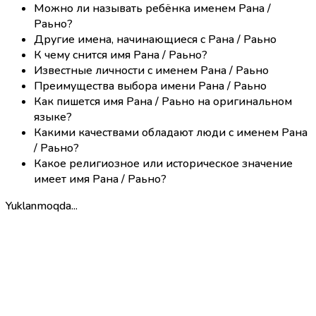
Можно ли называть ребёнка именем Рана /
Раьно?
Другие имена, начинающиеся с Рана / Раьно
К чему снится имя Рана / Раьно?
Известные личности с именем Рана / Раьно
Преимущества выбора имени Рана / Раьно
Как пишется имя Рана / Раьно на оригинальном
языке?
Какими качествами обладают люди с именем Рана
/ Раьно?
Какое религиозное или историческое значение
имеет имя Рана / Раьно?
Yuklanmoqda...