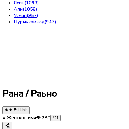
Ясин
(
1093
)
Али
(
1058
)
Усман
(
957
)
Нурмухаммад
(
947
)
Рана / Раьно
🔊
🔊 Eshitish
♀ Женское имя
👁
280
🤍
1