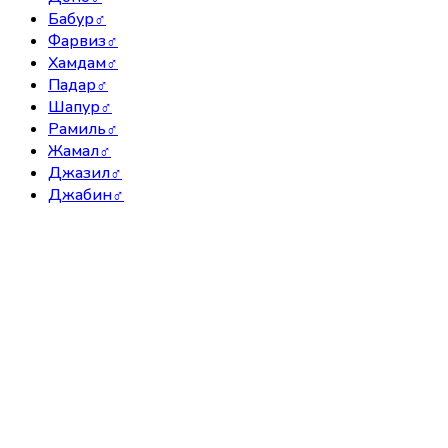
Бабур
♂
Фарвиз
♂
Хамдам
♂
Падар
♂
Шапур
♂
Рамиль
♂
Жамал
♂
Джазил
♂
Джабин
♂