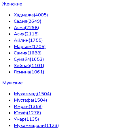
Женские
Хадиджа
(
4005
)
Садия
(
2649
)
Асма
(
2298
)
Асия
(
2115
)
Айлин
(
1755
)
Марьям
(
1705
)
Самия
(
1688
)
Сумайя
(
1653
)
Зейнаб
(
1101
)
Ясмина
(
1061
)
Мужские
Мухаммад
(
1504
)
Мустафа
(
1504
)
Имран
(
1358
)
Юсуф
(
1276
)
Умар
(
1135
)
Мухаммадали
(
1123
)