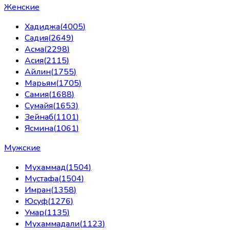
Женские
Хадиджа
(
4005
)
Садия
(
2649
)
Асма
(
2298
)
Асия
(
2115
)
Айлин
(
1755
)
Марьям
(
1705
)
Самия
(
1688
)
Сумайя
(
1653
)
Зейнаб
(
1101
)
Ясмина
(
1061
)
Мужские
Мухаммад
(
1504
)
Мустафа
(
1504
)
Имран
(
1358
)
Юсуф
(
1276
)
Умар
(
1135
)
Мухаммадали
(
1123
)