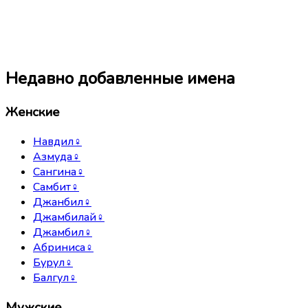
Недавно добавленные имена
Женские
Навдил
♀
Азмуда
♀
Сангина
♀
Самбит
♀
Джанбил
♀
Джамбилай
♀
Джамбил
♀
Абриниса
♀
Бурул
♀
Балгул
♀
Мужские