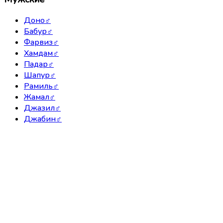
Доно
♂
Бабур
♂
Фарвиз
♂
Хамдам
♂
Падар
♂
Шапур
♂
Рамиль
♂
Жамал
♂
Джазил
♂
Джабин
♂