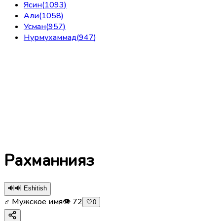
Ясин
(
1093
)
Али
(
1058
)
Усман
(
957
)
Нурмухаммад
(
947
)
Рахманнияз
🔊
🔊 Eshitish
♂ Мужское имя
👁
72
🤍
0