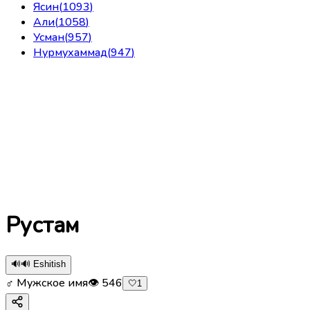
Ясин
(
1093
)
Али
(
1058
)
Усман
(
957
)
Нурмухаммад
(
947
)
Рустам
🔊
🔊 Eshitish
♂ Мужское имя
👁
546
🤍
1