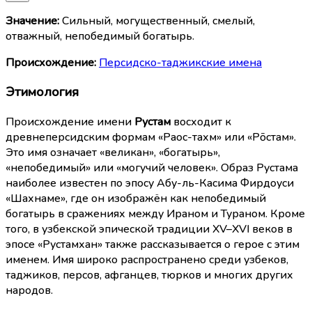
Значение:
Сильный, могущественный, смелый,
отважный, непобедимый богатырь.
Происхождение:
Персидско-таджикские имена
Этимология
Происхождение имени
Рустам
восходит к
древнеперсидским формам «Раос-тахм» или «Рōстам».
Это имя означает «великан», «богатырь»,
«непобедимый» или «могучий человек». Образ Рустама
наиболее известен по эпосу Абу-ль-Касима Фирдоуси
«Шахнаме», где он изображён как непобедимый
богатырь в сражениях между Ираном и Тураном. Кроме
того, в узбекской эпической традиции XV–XVI веков в
эпосе «Рустамхан» также рассказывается о герое с этим
именем. Имя широко распространено среди узбеков,
таджиков, персов, афганцев, тюрков и многих других
народов.