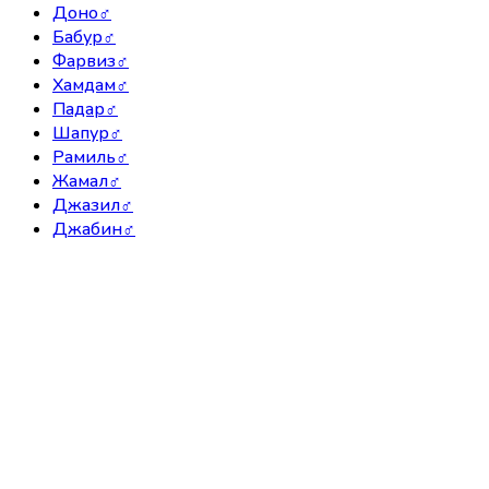
Доно
♂
Бабур
♂
Фарвиз
♂
Хамдам
♂
Падар
♂
Шапур
♂
Рамиль
♂
Жамал
♂
Джазил
♂
Джабин
♂