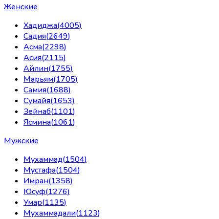
Женские
Хадиджа
(
4005
)
Садия
(
2649
)
Асма
(
2298
)
Асия
(
2115
)
Айлин
(
1755
)
Марьям
(
1705
)
Самия
(
1688
)
Сумайя
(
1653
)
Зейнаб
(
1101
)
Ясмина
(
1061
)
Мужские
Мухаммад
(
1504
)
Мустафа
(
1504
)
Имран
(
1358
)
Юсуф
(
1276
)
Умар
(
1135
)
Мухаммадали
(
1123
)