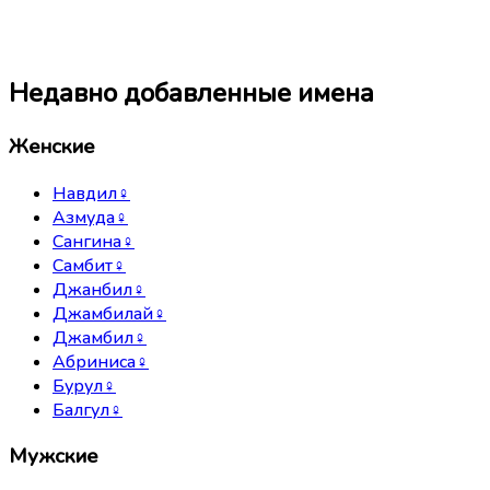
Недавно добавленные имена
Женские
Навдил
♀
Азмуда
♀
Сангина
♀
Самбит
♀
Джанбил
♀
Джамбилай
♀
Джамбил
♀
Абриниса
♀
Бурул
♀
Балгул
♀
Мужские