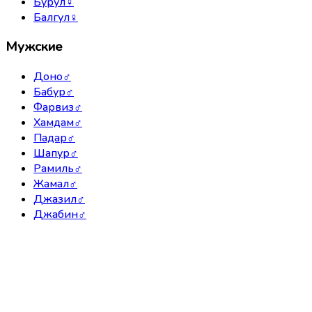
Бурул
♀
Балгул
♀
Мужские
Доно
♂
Бабур
♂
Фарвиз
♂
Хамдам
♂
Падар
♂
Шапур
♂
Рамиль
♂
Жамал
♂
Джазил
♂
Джабин
♂