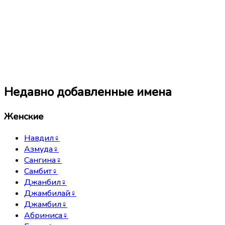
Недавно добавленные имена
Женские
Навдил
♀
Азмуда
♀
Сангина
♀
Самбит
♀
Джанбил
♀
Джамбилай
♀
Джамбил
♀
Абриниса
♀