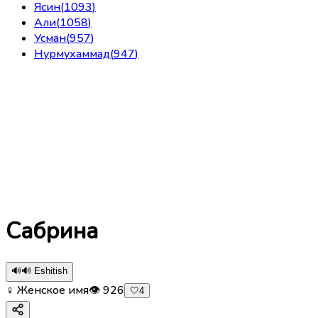
Ясин
(
1093
)
Али
(
1058
)
Усман
(
957
)
Нурмухаммад
(
947
)
Сабрина
🔊
🔊 Eshitish
♀ Женское имя
👁
926
🤍
4