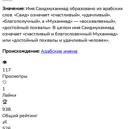
Значение:
Имя Саидмухаммад образовано из арабских
слов. «Саид» означает «счастливый», «удачливый»,
«благополучный», а «Мухаммад» — «восхваляемый»,
«достойный похвалы». В целом имя Саидмухаммад
означает «счастливый и благословенный Мухаммад»
или «достойный похвалы и удачливый человек».
Происхождение:
Арабские имена
👁
117
Просмотры
🤍
1
Лайки
🏆
938
Общий рейтинг
👶
526