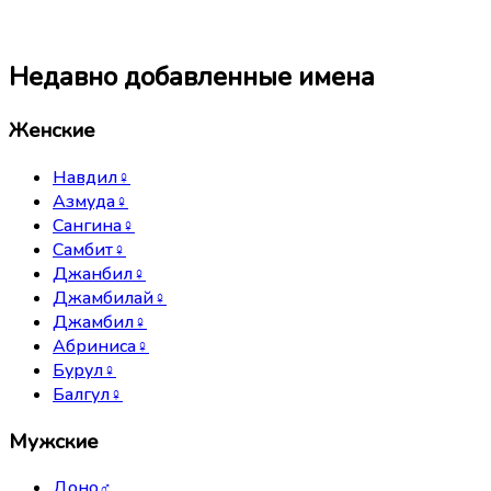
Недавно добавленные имена
Женские
Навдил
♀
Азмуда
♀
Сангина
♀
Самбит
♀
Джанбил
♀
Джамбилай
♀
Джамбил
♀
Абриниса
♀
Бурул
♀
Балгул
♀
Мужские
Доно
♂