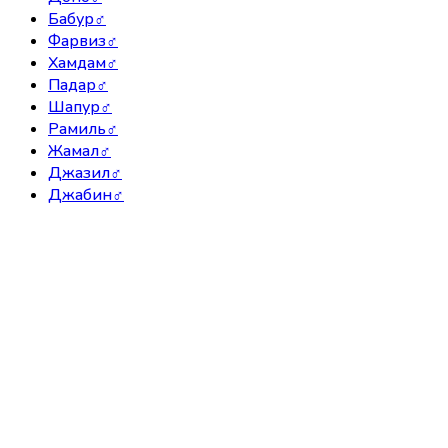
Бабур
♂
Фарвиз
♂
Хамдам
♂
Падар
♂
Шапур
♂
Рамиль
♂
Жамал
♂
Джазил
♂
Джабин
♂