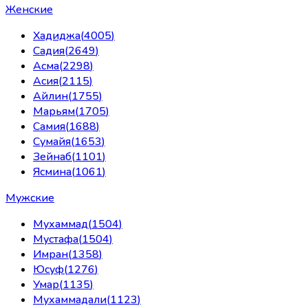
Женские
Хадиджа
(
4005
)
Садия
(
2649
)
Асма
(
2298
)
Асия
(
2115
)
Айлин
(
1755
)
Марьям
(
1705
)
Самия
(
1688
)
Сумайя
(
1653
)
Зейнаб
(
1101
)
Ясмина
(
1061
)
Мужские
Мухаммад
(
1504
)
Мустафа
(
1504
)
Имран
(
1358
)
Юсуф
(
1276
)
Умар
(
1135
)
Мухаммадали
(
1123
)