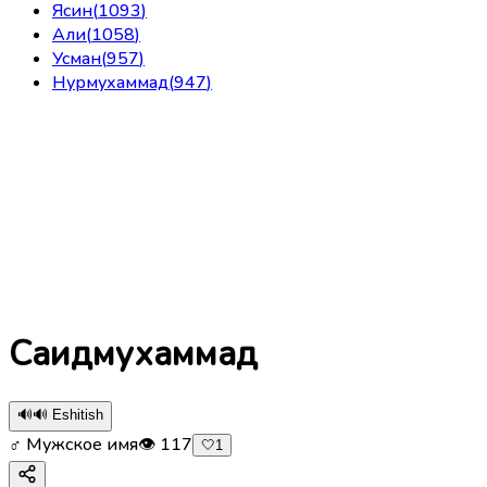
Ясин
(
1093
)
Али
(
1058
)
Усман
(
957
)
Нурмухаммад
(
947
)
Саидмухаммад
🔊
🔊 Eshitish
♂ Мужское имя
👁
117
🤍
1