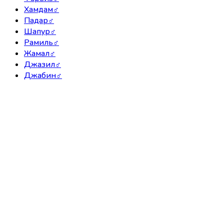
Хамдам
♂
Падар
♂
Шапур
♂
Рамиль
♂
Жамал
♂
Джазил
♂
Джабин
♂