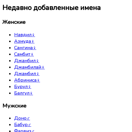
Недавно добавленные имена
Женские
Навдил
♀
Азмуда
♀
Сангина
♀
Самбит
♀
Джанбил
♀
Джамбилай
♀
Джамбил
♀
Абриниса
♀
Бурул
♀
Балгул
♀
Мужские
Доно
♂
Бабур
♂
Фарвиз
♂