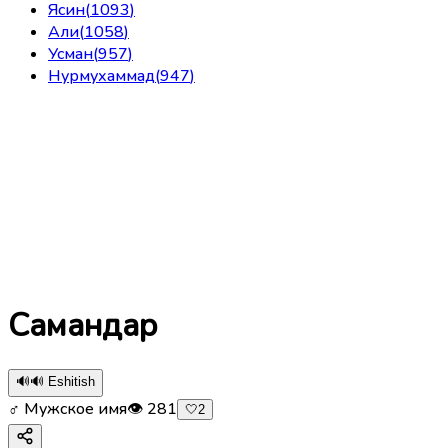
Ясин
(
1093
)
Али
(
1058
)
Усман
(
957
)
Нурмухаммад
(
947
)
Самандар
🔊
🔊 Eshitish
♂ Мужское имя
👁
281
🤍
2