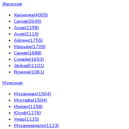
Женские
Хадиджа
(
4005
)
Садия
(
2649
)
Асма
(
2298
)
Асия
(
2115
)
Айлин
(
1755
)
Марьям
(
1705
)
Самия
(
1688
)
Сумайя
(
1653
)
Зейнаб
(
1101
)
Ясмина
(
1061
)
Мужские
Мухаммад
(
1504
)
Мустафа
(
1504
)
Имран
(
1358
)
Юсуф
(
1276
)
Умар
(
1135
)
Мухаммадали
(
1123
)