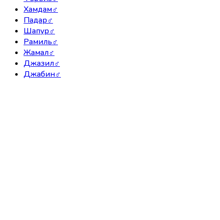
Хамдам
♂
Падар
♂
Шапур
♂
Рамиль
♂
Жамал
♂
Джазил
♂
Джабин
♂