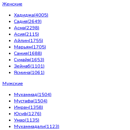
Женские
Хадиджа
(
4005
)
Садия
(
2649
)
Асма
(
2298
)
Асия
(
2115
)
Айлин
(
1755
)
Марьям
(
1705
)
Самия
(
1688
)
Сумайя
(
1653
)
Зейнаб
(
1101
)
Ясмина
(
1061
)
Мужские
Мухаммад
(
1504
)
Мустафа
(
1504
)
Имран
(
1358
)
Юсуф
(
1276
)
Умар
(
1135
)
Мухаммадали
(
1123
)