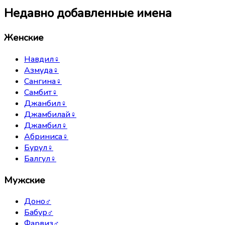
Недавно добавленные имена
Женские
Навдил
♀
Азмуда
♀
Сангина
♀
Самбит
♀
Джанбил
♀
Джамбилай
♀
Джамбил
♀
Абриниса
♀
Бурул
♀
Балгул
♀
Мужские
Доно
♂
Бабур
♂
Фарвиз
♂