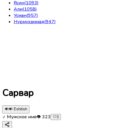
Ясин
(
1093
)
Али
(
1058
)
Усман
(
957
)
Нурмухаммад
(
947
)
Сарвар
🔊
🔊 Eshitish
♂ Мужское имя
👁
323
🤍
3