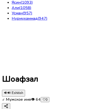
Ясин
(
1093
)
Али
(
1058
)
Усман
(
957
)
Нурмухаммад
(
947
)
Шоафзал
🔊
🔊 Eshitish
♂ Мужское имя
👁
64
🤍
0