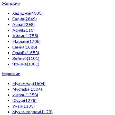
Женские
Хадиджа
(
4005
)
Садия
(
2649
)
Асма
(
2298
)
Асия
(
2115
)
Айлин
(
1755
)
Марьям
(
1705
)
Самия
(
1688
)
Сумайя
(
1653
)
Зейнаб
(
1101
)
Ясмина
(
1061
)
Мужские
Мухаммад
(
1504
)
Мустафа
(
1504
)
Имран
(
1358
)
Юсуф
(
1276
)
Умар
(
1135
)
Мухаммадали
(
1123
)