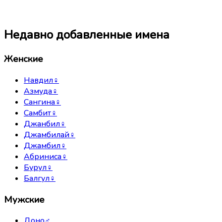
Недавно добавленные имена
Женские
Навдил
♀
Азмуда
♀
Сангина
♀
Самбит
♀
Джанбил
♀
Джамбилай
♀
Джамбил
♀
Абриниса
♀
Бурул
♀
Балгул
♀
Мужские
Доно
♂