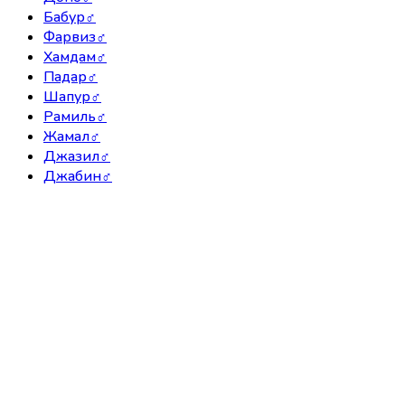
Бабур
♂
Фарвиз
♂
Хамдам
♂
Падар
♂
Шапур
♂
Рамиль
♂
Жамал
♂
Джазил
♂
Джабин
♂