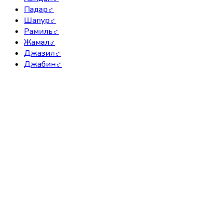
Падар
♂
Шапур
♂
Рамиль
♂
Жамал
♂
Джазил
♂
Джабин
♂