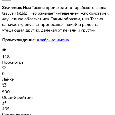
Значение:
Имя Таслия происходит от арабского слова
tasliyah (تَسْلِيَة), что означает «утешение», «спокойствие»,
«душевное облегчение». Таким образом, имя Таслия
означает «девушка, приносящая покой и радость,
утешающая других, далёкая от печали и грусти».
Происхождение:
Арабские имена
👁
118
Просмотры
🤍
0
Лайки
🏆
930
Общий рейтинг
👶
409
Среди девочек