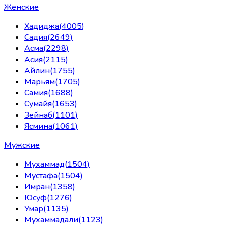
Женские
Хадиджа
(
4005
)
Садия
(
2649
)
Асма
(
2298
)
Асия
(
2115
)
Айлин
(
1755
)
Марьям
(
1705
)
Самия
(
1688
)
Сумайя
(
1653
)
Зейнаб
(
1101
)
Ясмина
(
1061
)
Мужские
Мухаммад
(
1504
)
Мустафа
(
1504
)
Имран
(
1358
)
Юсуф
(
1276
)
Умар
(
1135
)
Мухаммадали
(
1123
)