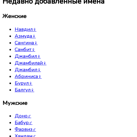
Недавно добавленные имена
Женские
Навдил
♀
Азмуда
♀
Сангина
♀
Самбит
♀
Джанбил
♀
Джамбилай
♀
Джамбил
♀
Абриниса
♀
Бурул
♀
Балгул
♀
Мужские
Доно
♂
Бабур
♂
Фарвиз
♂
Хамдам
♂