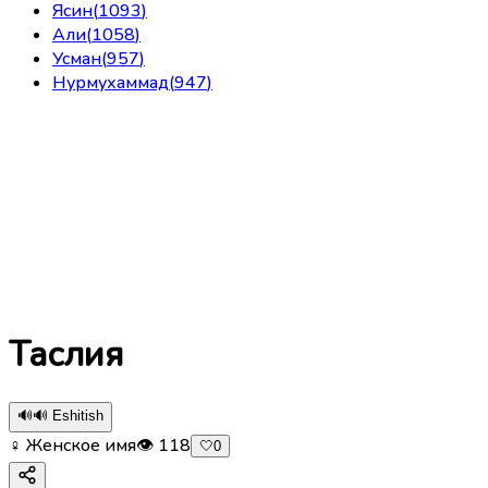
Ясин
(
1093
)
Али
(
1058
)
Усман
(
957
)
Нурмухаммад
(
947
)
Таслия
🔊
🔊 Eshitish
♀ Женское имя
👁
118
🤍
0