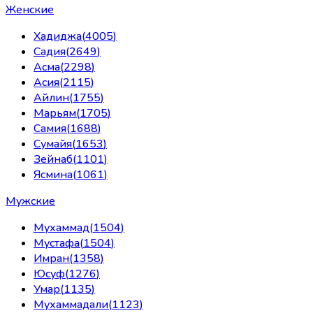
Женские
Хадиджа
(
4005
)
Садия
(
2649
)
Асма
(
2298
)
Асия
(
2115
)
Айлин
(
1755
)
Марьям
(
1705
)
Самия
(
1688
)
Сумайя
(
1653
)
Зейнаб
(
1101
)
Ясмина
(
1061
)
Мужские
Мухаммад
(
1504
)
Мустафа
(
1504
)
Имран
(
1358
)
Юсуф
(
1276
)
Умар
(
1135
)
Мухаммадали
(
1123
)