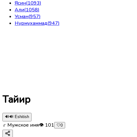
Ясин
(
1093
)
Али
(
1058
)
Усман
(
957
)
Нурмухаммад
(
947
)
Тайир
🔊
🔊 Eshitish
♂ Мужское имя
👁
101
🤍
0