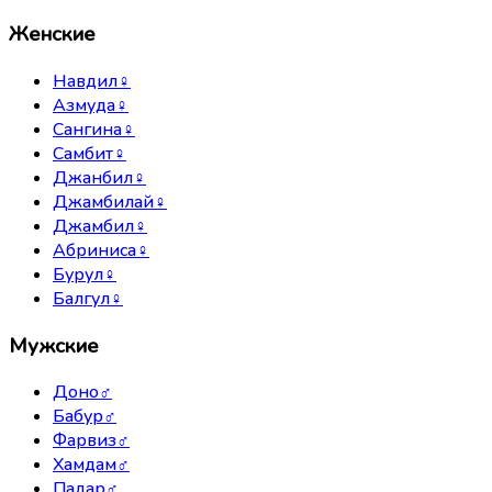
Женские
Навдил
♀
Азмуда
♀
Сангина
♀
Самбит
♀
Джанбил
♀
Джамбилай
♀
Джамбил
♀
Абриниса
♀
Бурул
♀
Балгул
♀
Мужские
Доно
♂
Бабур
♂
Фарвиз
♂
Хамдам
♂
Падар
♂