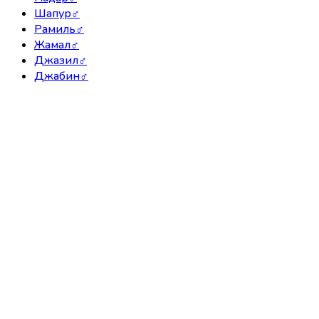
Шапур
♂
Рамиль
♂
Жамал
♂
Джазил
♂
Джабин
♂