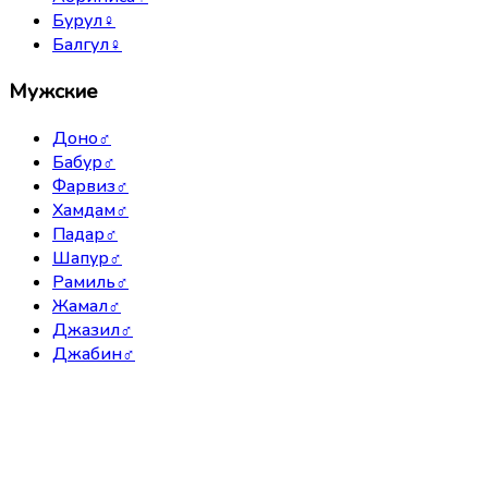
Бурул
♀
Балгул
♀
Мужские
Доно
♂
Бабур
♂
Фарвиз
♂
Хамдам
♂
Падар
♂
Шапур
♂
Рамиль
♂
Жамал
♂
Джазил
♂
Джабин
♂