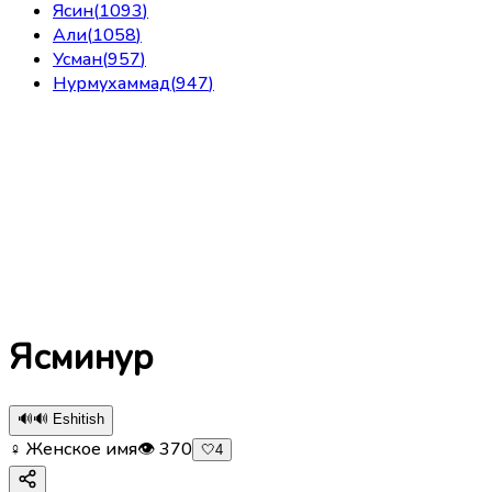
Ясин
(
1093
)
Али
(
1058
)
Усман
(
957
)
Нурмухаммад
(
947
)
Ясминур
🔊
🔊 Eshitish
♀ Женское имя
👁
370
🤍
4