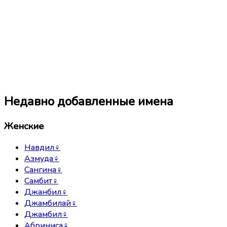
Недавно добавленные имена
Женские
Навдил
♀
Азмуда
♀
Сангина
♀
Самбит
♀
Джанбил
♀
Джамбилай
♀
Джамбил
♀
Абриниса
♀