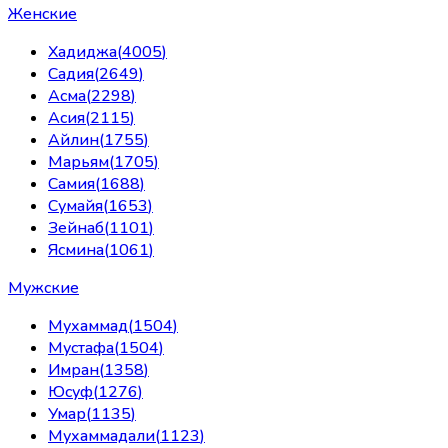
Женские
Хадиджа
(
4005
)
Садия
(
2649
)
Асма
(
2298
)
Асия
(
2115
)
Айлин
(
1755
)
Марьям
(
1705
)
Самия
(
1688
)
Сумайя
(
1653
)
Зейнаб
(
1101
)
Ясмина
(
1061
)
Мужские
Мухаммад
(
1504
)
Мустафа
(
1504
)
Имран
(
1358
)
Юсуф
(
1276
)
Умар
(
1135
)
Мухаммадали
(
1123
)