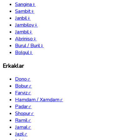
Sangina
♀
Sambit
♀
Janbil
♀
Jambiloy
♀
Jambil
♀
Abriniso
♀
Burul / Buril
♀
Bolgul
♀
Erkaklar
Dono
♂
Bobur
♂
Farviz
♂
Hamdam / Xamdam
♂
Padar
♂
Shopur
♂
Ramil
♂
Jamal
♂
Jazil
♂