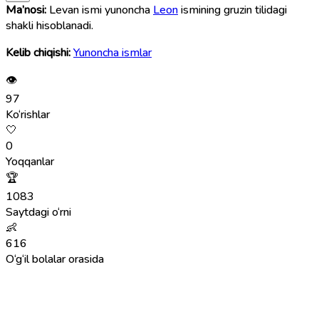
Ma’nosi:
Levan ismi yunoncha
Leon
ismining gruzin tilidagi
shakli hisoblanadi.
Kelib chiqishi:
Yunoncha ismlar
👁
97
Ko‘rishlar
🤍
0
Yoqqanlar
🏆
1083
Saytdagi o‘rni
👶
616
O‘g‘il bolalar orasida