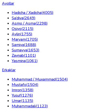
Ayollar
Hadicha / Xadicha
(
4005
)
Sa’diya
(
2649
)
Asmo / Asma
(
2298
)
Osiyo
(
2115
)
Aylin
(
1755
)
Maryam
(
1705
)
Samiya
(
1688
)
Sumayya
(
1653
)
Zaynab
(
1101
)
Yasmina
(
1061
)
Erkaklar
Muhammad / Muxammad
(
1504
)
Mustafo
(
1504
)
Imron
(
1358
)
Yusuf
(
1276
)
Umar
(
1135
)
Muhammadali
(
1123
)