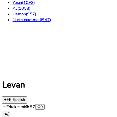
Yosin
(
1093
)
Ali
(
1058
)
Usmon
(
957
)
Nurmuhammad
(
947
)
Levan
🔊
🔊 Eshitish
♂ Erkak ismi
👁
97
🤍
0