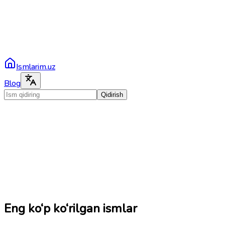
Ismlarim.uz
Blog
Qidirish
Eng ko‘p ko‘rilgan ismlar