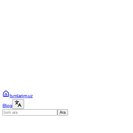
Ismlarim.uz
Blog
Ara