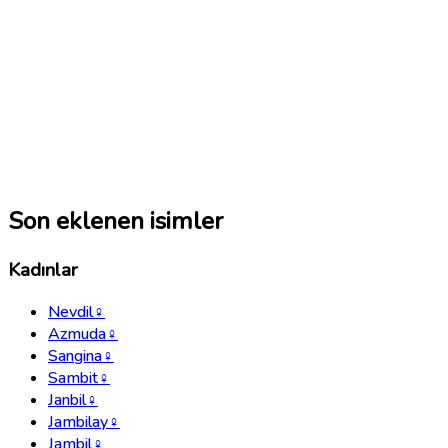
Son eklenen isimler
Kadınlar
Nevdil
♀
Azmuda
♀
Sangina
♀
Sambit
♀
Janbil
♀
Jambilay
♀
Jambil
♀