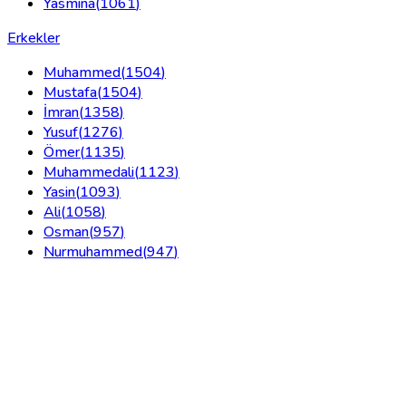
Yasmina
(
1061
)
Erkekler
Muhammed
(
1504
)
Mustafa
(
1504
)
İmran
(
1358
)
Yusuf
(
1276
)
Ömer
(
1135
)
Muhammedali
(
1123
)
Yasin
(
1093
)
Ali
(
1058
)
Osman
(
957
)
Nurmuhammed
(
947
)