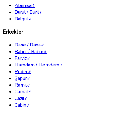
Abrinisa
♀
Burul / Buril
♀
Balgül
♀
Erkekler
Dane / Dana
♂
Babür / Babur
♂
Farviz
♂
Hamdam / Hemdem
♂
Peder
♂
Şapur
♂
Ramil
♂
Camal
♂
Cazil
♂
Cabin
♂