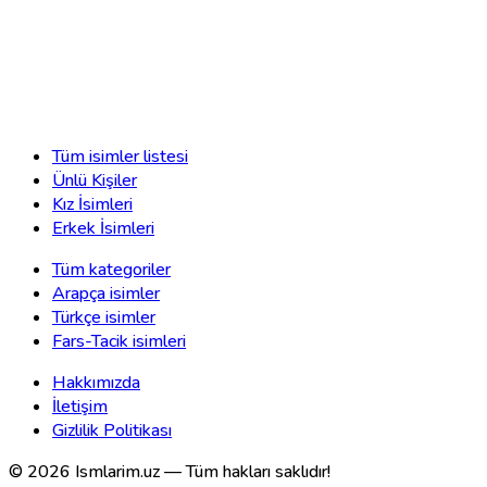
Tüm isimler listesi
Ünlü Kişiler
Kız İsimleri
Erkek İsimleri
Tüm kategoriler
Arapça isimler
Türkçe isimler
Fars-Tacik isimleri
Hakkımızda
İletişim
Gizlilik Politikası
©
2026
Ismlarim.uz —
Tüm hakları saklıdır!