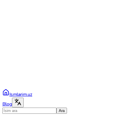
Ismlarim.uz
Blog
Ara