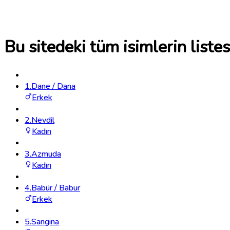
Bu sitedeki tüm isimlerin listes
1
.
Dane / Dana
Erkek
2
.
Nevdil
Kadın
3
.
Azmuda
Kadın
4
.
Babür / Babur
Erkek
5
.
Sangina