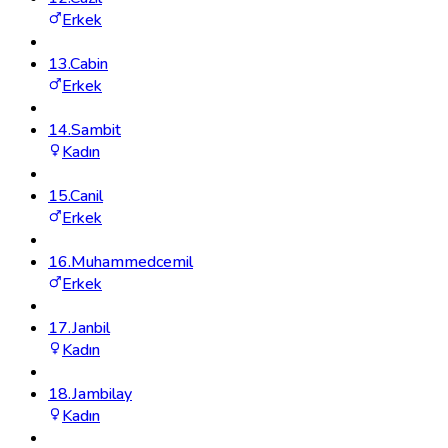
Erkek
13
.
Cabin
Erkek
14
.
Sambit
Kadın
15
.
Canil
Erkek
16
.
Muhammedcemil
Erkek
17
.
Janbil
Kadın
18
.
Jambilay
Kadın