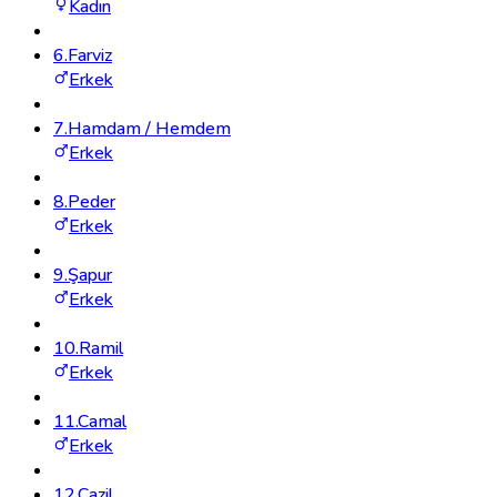
Kadın
6
.
Farviz
Erkek
7
.
Hamdam / Hemdem
Erkek
8
.
Peder
Erkek
9
.
Şapur
Erkek
10
.
Ramil
Erkek
11
.
Camal
Erkek
12
.
Cazil