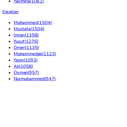
Yasmina
(
1061
)
Erkekler
Muhammed
(
1504
)
Mustafa
(
1504
)
İmran
(
1358
)
Yusuf
(
1276
)
Ömer
(
1135
)
Muhammedali
(
1123
)
Yasin
(
1093
)
Ali
(
1058
)
Osman
(
957
)
Nurmuhammed
(
947
)