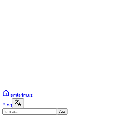
Ismlarim.uz
Blog
Ara