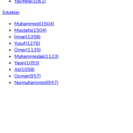
Yasmina
(
1061
)
Erkekler
Muhammed
(
1504
)
Mustafa
(
1504
)
İmran
(
1358
)
Yusuf
(
1276
)
Ömer
(
1135
)
Muhammedali
(
1123
)
Yasin
(
1093
)
Ali
(
1058
)
Osman
(
957
)
Nurmuhammed
(
947
)