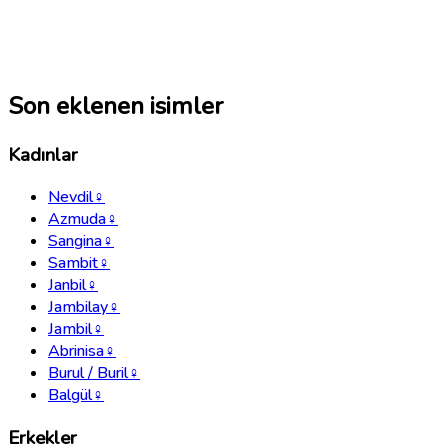
Son eklenen isimler
Kadınlar
Nevdil
♀
Azmuda
♀
Sangina
♀
Sambit
♀
Janbil
♀
Jambilay
♀
Jambil
♀
Abrinisa
♀
Burul / Buril
♀
Balgül
♀
Erkekler