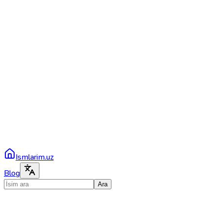
Ismlarim.uz
Blog
Ara