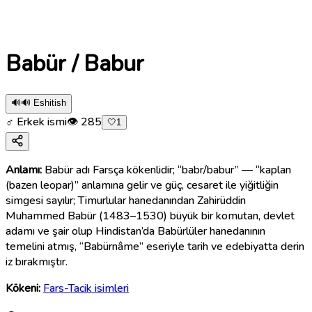
Babür / Babur
🔊
🔊 Eshitish
♂ Erkek ismi
👁
285
🤍
1
Anlamı:
Babür adı Farsça kökenlidir; “babr/babur” — “kaplan
(bazen leopar)” anlamına gelir ve güç, cesaret ile yiğitliğin
simgesi sayılır; Timurlular hanedanından Zahirüddin
Muhammed Babür (1483–1530) büyük bir komutan, devlet
adamı ve şair olup Hindistan’da Babürlüler hanedanının
temelini atmış, “Babürnâme” eseriyle tarih ve edebiyatta derin
iz bırakmıştır.
Kökeni:
Fars-Tacik isimleri