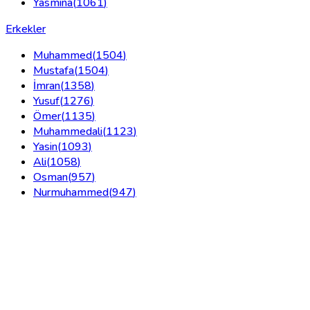
Yasmina
(
1061
)
Erkekler
Muhammed
(
1504
)
Mustafa
(
1504
)
İmran
(
1358
)
Yusuf
(
1276
)
Ömer
(
1135
)
Muhammedali
(
1123
)
Yasin
(
1093
)
Ali
(
1058
)
Osman
(
957
)
Nurmuhammed
(
947
)