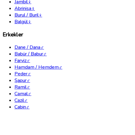
Jambil
♀
Abrinisa
♀
Burul / Buril
♀
Balgül
♀
Erkekler
Dane / Dana
♂
Babür / Babur
♂
Farviz
♂
Hamdam / Hemdem
♂
Peder
♂
Şapur
♂
Ramil
♂
Camal
♂
Cazil
♂
Cabin
♂