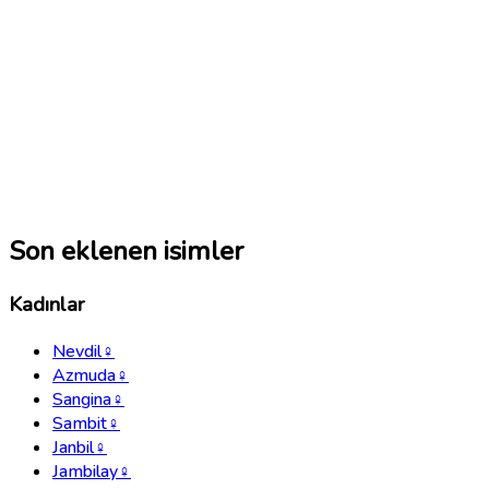
Son eklenen isimler
Kadınlar
Nevdil
♀
Azmuda
♀
Sangina
♀
Sambit
♀
Janbil
♀
Jambilay
♀