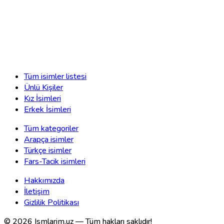
Tüm isimler listesi
Ünlü Kişiler
Kız İsimleri
Erkek İsimleri
Tüm kategoriler
Arapça isimler
Türkçe isimler
Fars-Tacik isimleri
Hakkımızda
İletişim
Gizlilik Politikası
©
2026
Ismlarim.uz —
Tüm hakları saklıdır!