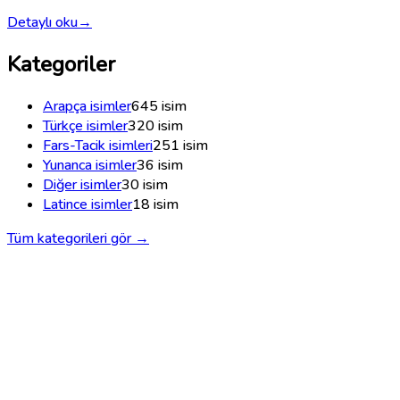
Detaylı oku
→
Kategoriler
Arapça isimler
645
isim
Türkçe isimler
320
isim
Fars-Tacik isimleri
251
isim
Yunanca isimler
36
isim
Diğer isimler
30
isim
Latince isimler
18
isim
Tüm kategorileri gör →