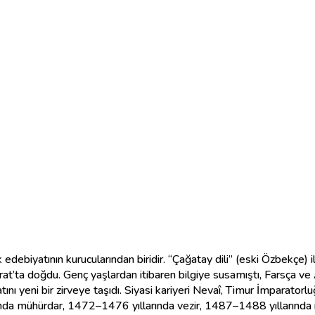
edebiyatının kurucularından biridir. “Çağatay dili” (eski Özbekçe) il
at’ta doğdu. Genç yaşlardan itibaren bilgiye susamıştı, Farsça ve
ı yeni bir zirveye taşıdı. Siyasi kariyeri Nevaî, Timur İmparatorl
ında mühürdar, 1472–1476 yıllarında vezir, 1487–1488 yıllarında i