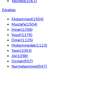
Yasmina
(
1061
)
Erkekler
Muhammed
(
1504
)
Mustafa
(
1504
)
İmran
(
1358
)
Yusuf
(
1276
)
Ömer
(
1135
)
Muhammedali
(
1123
)
Yasin
(
1093
)
Ali
(
1058
)
Osman
(
957
)
Nurmuhammed
(
947
)