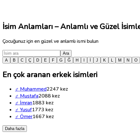
İsim Anlamları – Anlamlı ve Güzel İsiml
Çocuğunuz için en güzel ve anlamlı ismi bulun
Ara
A
B
C
Ç
D
E
F
G
Ğ
H
I
İ
J
K
L
M
N
O
En çok aranan erkek isimleri
♂
Muhammed
2247
kez
♂
Mustafa
2088
kez
♂
İmran
1883
kez
♂
Yusuf
1773
kez
♂
Ömer
1667
kez
Daha fazla