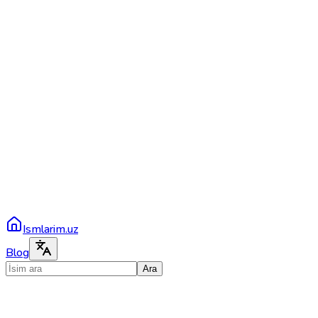
Ismlarim.uz
Blog
Ara