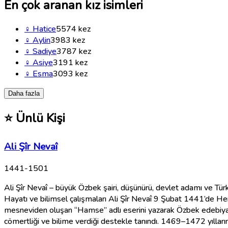
En çok aranan kız isimleri
♀
Hatice
5574
kez
♀
Aylin
3983
kez
♀
Sadiye
3787
kez
♀
Asiye
3191
kez
♀
Esma
3093
kez
Daha fazla
⭐
Ünlü Kişi
Ali Şîr Nevaî
1441-1501
Ali Şîr Nevaî – büyük Özbek şairi, düşünürü, devlet adamı ve Türk 
Hayatı ve bilimsel çalışmaları Ali Şîr Nevaî 9 Şubat 1441’de Her
mesneviden oluşan “Hamse” adlı eserini yazarak Özbek edebiyatın
cömertliği ve bilime verdiği destekle tanındı. 1469–1472 yıllar