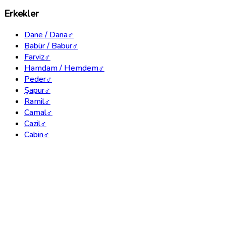
Erkekler
Dane / Dana
♂
Babür / Babur
♂
Farviz
♂
Hamdam / Hemdem
♂
Peder
♂
Şapur
♂
Ramil
♂
Camal
♂
Cazil
♂
Cabin
♂