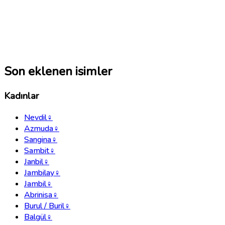
Son eklenen isimler
Kadınlar
Nevdil
♀
Azmuda
♀
Sangina
♀
Sambit
♀
Janbil
♀
Jambilay
♀
Jambil
♀
Abrinisa
♀
Burul / Buril
♀
Balgül
♀