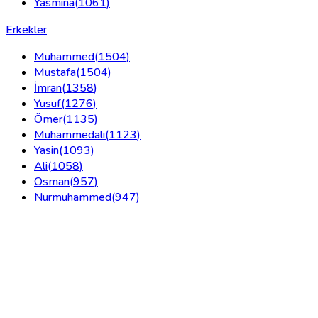
Yasmina
(
1061
)
Erkekler
Muhammed
(
1504
)
Mustafa
(
1504
)
İmran
(
1358
)
Yusuf
(
1276
)
Ömer
(
1135
)
Muhammedali
(
1123
)
Yasin
(
1093
)
Ali
(
1058
)
Osman
(
957
)
Nurmuhammed
(
947
)