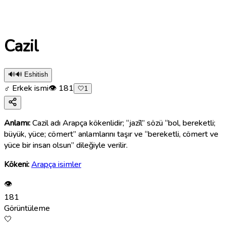
Cazil
🔊
🔊 Eshitish
♂ Erkek ismi
👁
181
🤍
1
Anlamı:
Cazil adı Arapça kökenlidir; “jazīl” sözü “bol, bereketli;
büyük, yüce; cömert” anlamlarını taşır ve “bereketli, cömert ve
yüce bir insan olsun” dileğiyle verilir.
Kökeni:
Arapça isimler
👁
181
Görüntüleme
🤍