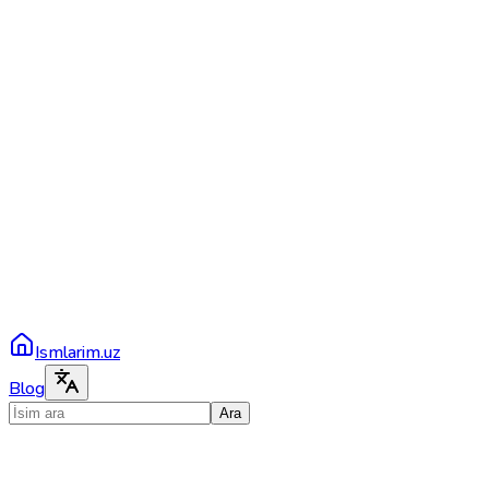
Ismlarim.uz
Blog
Ara