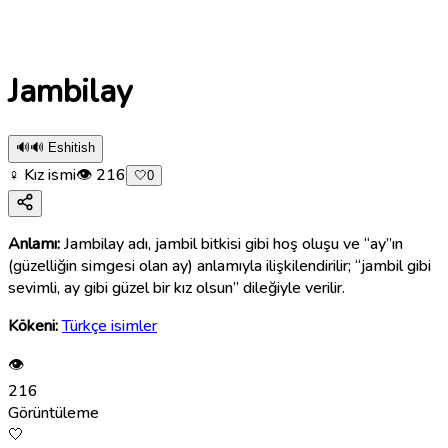
Jambilay
🔊
🔊 Eshitish
♀ Kız ismi
👁
216
🤍
0
Anlamı:
Jambilay adı, jambil bitkisi gibi hoş oluşu ve “ay”ın
(güzelliğin simgesi olan ay) anlamıyla ilişkilendirilir; “jambil gibi
sevimli, ay gibi güzel bir kız olsun” dileğiyle verilir.
Kökeni:
Türkçe isimler
👁
216
Görüntüleme
🤍