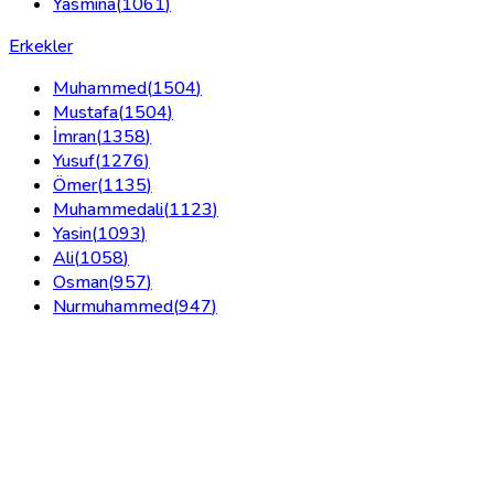
Yasmina
(
1061
)
Erkekler
Muhammed
(
1504
)
Mustafa
(
1504
)
İmran
(
1358
)
Yusuf
(
1276
)
Ömer
(
1135
)
Muhammedali
(
1123
)
Yasin
(
1093
)
Ali
(
1058
)
Osman
(
957
)
Nurmuhammed
(
947
)