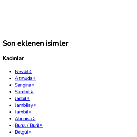
Son eklenen isimler
Kadınlar
Nevdil
♀
Azmuda
♀
Sangina
♀
Sambit
♀
Janbil
♀
Jambilay
♀
Jambil
♀
Abrinisa
♀
Burul / Buril
♀
Balgül
♀