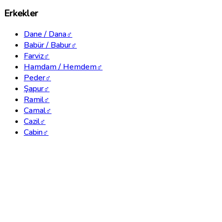
Erkekler
Dane / Dana
♂
Babür / Babur
♂
Farviz
♂
Hamdam / Hemdem
♂
Peder
♂
Şapur
♂
Ramil
♂
Camal
♂
Cazil
♂
Cabin
♂