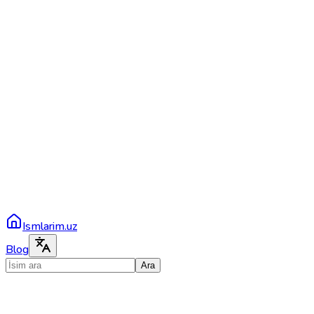
Ismlarim.uz
Blog
Ara