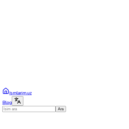
Ismlarim.uz
Blog
Ara