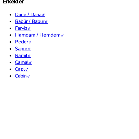
Erkekler
Dane / Dana
♂
Babür / Babur
♂
Farviz
♂
Hamdam / Hemdem
♂
Peder
♂
Şapur
♂
Ramil
♂
Camal
♂
Cazil
♂
Cabin
♂