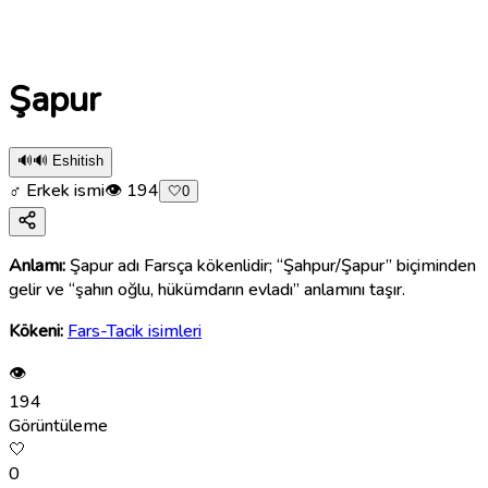
Şapur
🔊
🔊 Eshitish
♂ Erkek ismi
👁
194
🤍
0
Anlamı:
Şapur adı Farsça kökenlidir; “Şahpur/Şapur” biçiminden
gelir ve “şahın oğlu, hükümdarın evladı” anlamını taşır.
Kökeni:
Fars-Tacik isimleri
👁
194
Görüntüleme
🤍
0