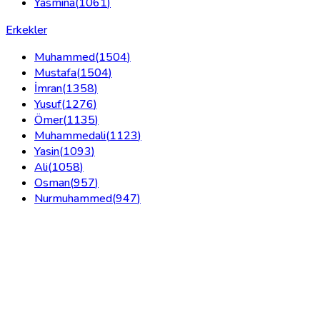
Yasmina
(
1061
)
Erkekler
Muhammed
(
1504
)
Mustafa
(
1504
)
İmran
(
1358
)
Yusuf
(
1276
)
Ömer
(
1135
)
Muhammedali
(
1123
)
Yasin
(
1093
)
Ali
(
1058
)
Osman
(
957
)
Nurmuhammed
(
947
)