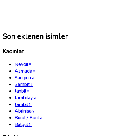
Son eklenen isimler
Kadınlar
Nevdil
♀
Azmuda
♀
Sangina
♀
Sambit
♀
Janbil
♀
Jambilay
♀
Jambil
♀
Abrinisa
♀
Burul / Buril
♀
Balgül
♀