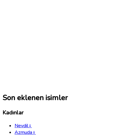
Son eklenen isimler
Kadınlar
Nevdil
♀
Azmuda
♀