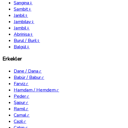
Sangina
♀
Sambit
♀
Janbil
♀
Jambilay
♀
Jambil
♀
Abrinisa
♀
Burul / Buril
♀
Balgül
♀
Erkekler
Dane / Dana
♂
Babür / Babur
♂
Farviz
♂
Hamdam / Hemdem
♂
Peder
♂
Şapur
♂
Ramil
♂
Camal
♂
Cazil
♂
Cabin
♂