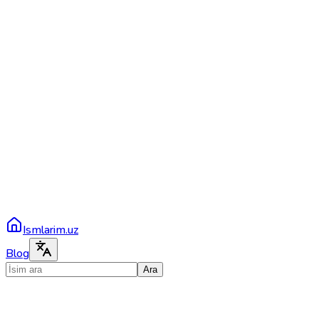
Ismlarim.uz
Blog
Ara