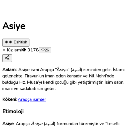
Asiye
🔊
🔊 Eshitish
♀ Kız ismi
👁
3178
🤍
26
Anlamı:
Asiye ismi Arapça “Âsiya” (آسية) isminden gelir. İslami
gelenekte, Firavun’un iman eden karısıdır ve Nil Nehri’nde
bulduğu Hz. Musa’yı kendi çocuğu gibi yetiştirmiştir. İsim sabrı,
imanı ve sadakati simgeler.
Kökeni:
Arapça isimler
Etimoloji
Asiye
, Arapça
Âsiya
(آسية) formundan türemiştir ve “teselli