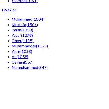
Yasmina
(
1061
)
Erkekler
Muhammed
(
1504
)
Mustafa
(
1504
)
İmran
(
1358
)
Yusuf
(
1276
)
Ömer
(
1135
)
Muhammedali
(
1123
)
Yasin
(
1093
)
Ali
(
1058
)
Osman
(
957
)
Nurmuhammed
(
947
)