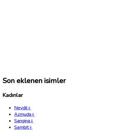
Son eklenen isimler
Kadınlar
Nevdil
♀
Azmuda
♀
Sangina
♀
Sambit
♀