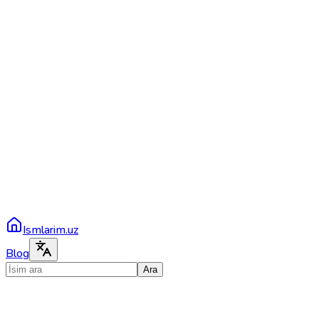
Ismlarim.uz
Blog
Ara