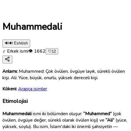
Muhammedali
🔊
🔊 Eshitish
♂ Erkek ismi
👁
1662
🤍
12
Anlamı:
Muhammed: Çok övülen, övgüye layık, sürekli övülen
kişi. Ali: Yüce, büyük, onurlu, yüksek dereceli kişi.
Kökeni:
Arapça isimler
Etimolojisi
Muhammedali
ismi iki bölümden oluşur:
“Muhammed”
(çok
övülen, övgüye değer, sürekli olarak övülen kişi) ve
“Ali”
(yüce,
yüksek, soylu). Bu isim, İslam'daki iki önemli şahsiyetin —