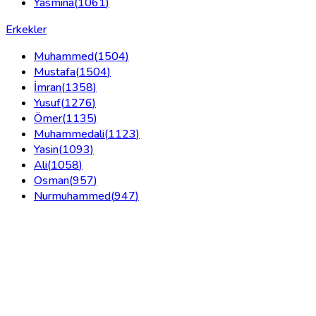
Yasmina
(
1061
)
Erkekler
Muhammed
(
1504
)
Mustafa
(
1504
)
İmran
(
1358
)
Yusuf
(
1276
)
Ömer
(
1135
)
Muhammedali
(
1123
)
Yasin
(
1093
)
Ali
(
1058
)
Osman
(
957
)
Nurmuhammed
(
947
)