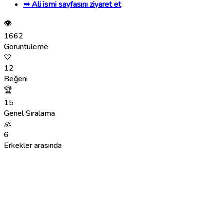
➡ Ali ismi sayfasını ziyaret et
👁
1662
Görüntüleme
🤍
12
Beğeni
🏆
15
Genel Sıralama
👶
6
Erkekler arasında