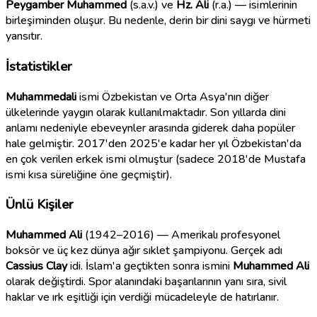
Peygamber Muhammed
(s.a.v.) ve
Hz. Ali
(r.a.) — isimlerinin
birleşiminden oluşur. Bu nedenle, derin bir dini saygı ve hürmeti
yansıtır.
İstatistikler
Muhammedali
ismi Özbekistan ve Orta Asya'nın diğer
ülkelerinde yaygın olarak kullanılmaktadır. Son yıllarda dini
anlamı nedeniyle ebeveynler arasında giderek daha popüler
hale gelmiştir. 2017'den 2025'e kadar her yıl Özbekistan'da
en çok verilen erkek ismi olmuştur (sadece 2018'de Mustafa
ismi kısa süreliğine öne geçmiştir).
Ünlü Kişiler
Muhammed Ali
(1942–2016) — Amerikalı profesyonel
boksör ve üç kez dünya ağır sıklet şampiyonu. Gerçek adı
Cassius Clay
idi. İslam'a geçtikten sonra ismini
Muhammed Ali
olarak değiştirdi. Spor alanındaki başarılarının yanı sıra, sivil
haklar ve ırk eşitliği için verdiği mücadeleyle de hatırlanır.