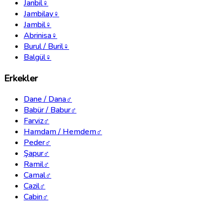
Janbil
♀
Jambilay
♀
Jambil
♀
Abrinisa
♀
Burul / Buril
♀
Balgül
♀
Erkekler
Dane / Dana
♂
Babür / Babur
♂
Farviz
♂
Hamdam / Hemdem
♂
Peder
♂
Şapur
♂
Ramil
♂
Camal
♂
Cazil
♂
Cabin
♂