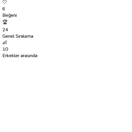
🤍
6
Beğeni
🏆
24
Genel Sıralama
👶
10
Erkekler arasında