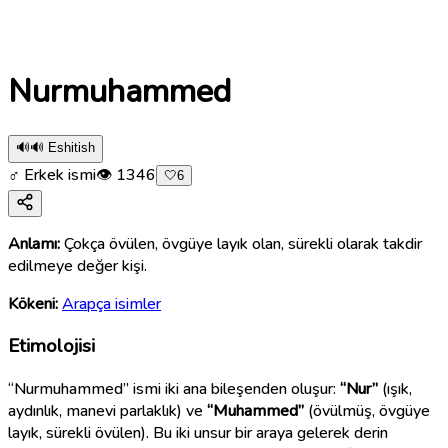
Nurmuhammed
🔊
🔊 Eshitish
♂ Erkek ismi
👁
1346
🤍
6
Anlamı:
Çokça övülen, övgüye layık olan, sürekli olarak takdir
edilmeye değer kişi.
Kökeni:
Arapça isimler
Etimolojisi
“Nurmuhammed” ismi iki ana bileşenden oluşur:
“Nur”
(ışık,
aydınlık, manevi parlaklık) ve
“Muhammed”
(övülmüş, övgüye
layık, sürekli övülen). Bu iki unsur bir araya gelerek derin