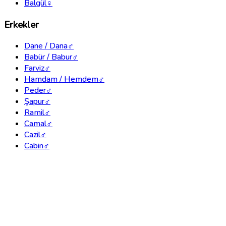
Balgül
♀
Erkekler
Dane / Dana
♂
Babür / Babur
♂
Farviz
♂
Hamdam / Hemdem
♂
Peder
♂
Şapur
♂
Ramil
♂
Camal
♂
Cazil
♂
Cabin
♂