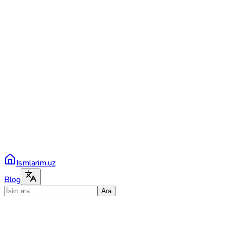
Ismlarim.uz
Blog
Ara