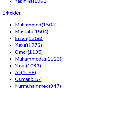
Yasmina
(
1061
)
Erkekler
Muhammed
(
1504
)
Mustafa
(
1504
)
İmran
(
1358
)
Yusuf
(
1276
)
Ömer
(
1135
)
Muhammedali
(
1123
)
Yasin
(
1093
)
Ali
(
1058
)
Osman
(
957
)
Nurmuhammed
(
947
)