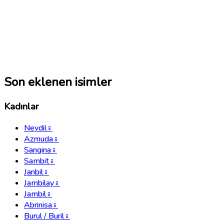
Son eklenen isimler
Kadınlar
Nevdil
♀
Azmuda
♀
Sangina
♀
Sambit
♀
Janbil
♀
Jambilay
♀
Jambil
♀
Abrinisa
♀
Burul / Buril
♀