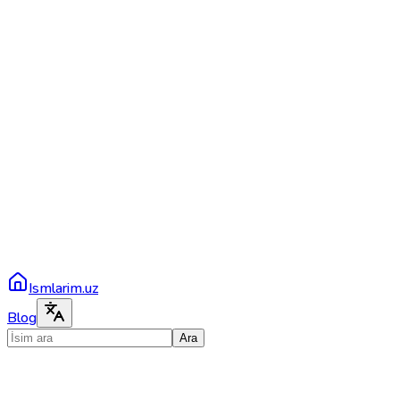
Ismlarim.uz
Blog
Ara