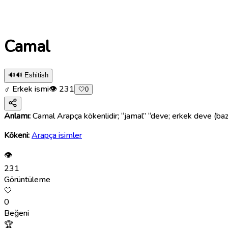
Camal
🔊
🔊 Eshitish
♂ Erkek ismi
👁
231
🤍
0
Anlamı:
Camal Arapça kökenlidir; “jamal” “deve; erkek deve (baz
Kökeni:
Arapça isimler
👁
231
Görüntüleme
🤍
0
Beğeni
🏆