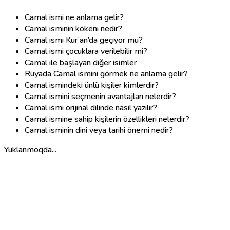
Camal ismi ne anlama gelir?
Camal isminin kökeni nedir?
Camal ismi Kur’an’da geçiyor mu?
Camal ismi çocuklara verilebilir mi?
Camal ile başlayan diğer isimler
Rüyada Camal ismini görmek ne anlama gelir?
Camal ismindeki ünlü kişiler kimlerdir?
Camal ismini seçmenin avantajları nelerdir?
Camal ismi orijinal dilinde nasıl yazılır?
Camal ismine sahip kişilerin özellikleri nelerdir?
Camal isminin dini veya tarihi önemi nedir?
Yuklanmoqda...