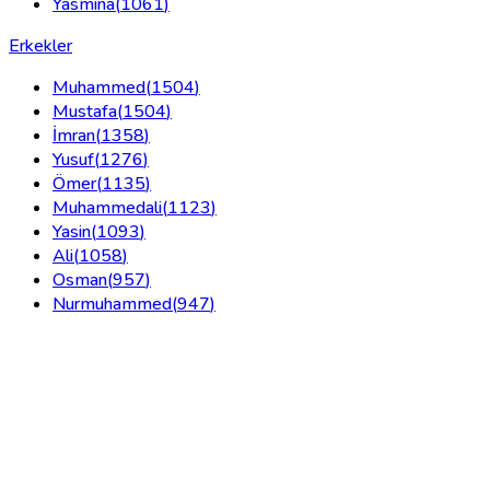
Yasmina
(
1061
)
Erkekler
Muhammed
(
1504
)
Mustafa
(
1504
)
İmran
(
1358
)
Yusuf
(
1276
)
Ömer
(
1135
)
Muhammedali
(
1123
)
Yasin
(
1093
)
Ali
(
1058
)
Osman
(
957
)
Nurmuhammed
(
947
)