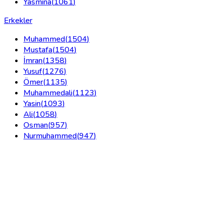
Yasmina
(
1061
)
Erkekler
Muhammed
(
1504
)
Mustafa
(
1504
)
İmran
(
1358
)
Yusuf
(
1276
)
Ömer
(
1135
)
Muhammedali
(
1123
)
Yasin
(
1093
)
Ali
(
1058
)
Osman
(
957
)
Nurmuhammed
(
947
)