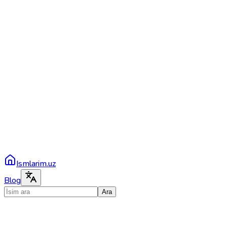
Ismlarim.uz
Blog
Ara