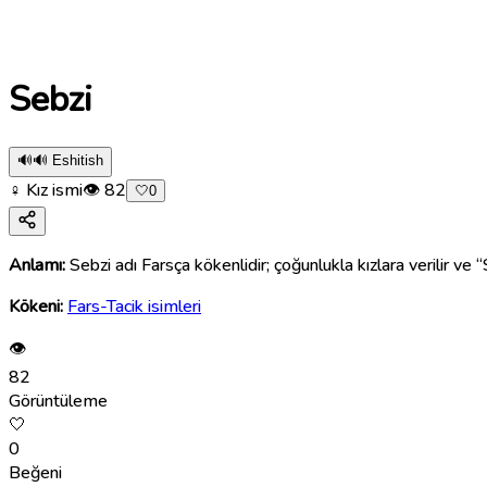
Sebzi
🔊
🔊 Eshitish
♀ Kız ismi
👁
82
🤍
0
Anlamı:
Sebzi adı Farsça kökenlidir; çoğunlukla kızlara verilir ve 
Kökeni:
Fars-Tacik isimleri
👁
82
Görüntüleme
🤍
0
Beğeni