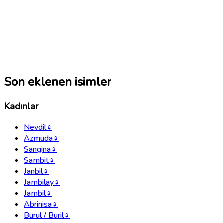
Son eklenen isimler
Kadınlar
Nevdil
♀
Azmuda
♀
Sangina
♀
Sambit
♀
Janbil
♀
Jambilay
♀
Jambil
♀
Abrinisa
♀
Burul / Buril
♀