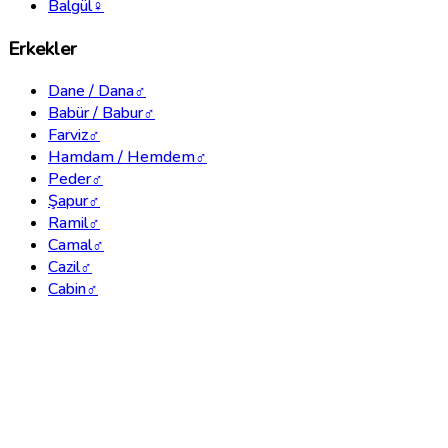
Balgül
♀
Erkekler
Dane / Dana
♂
Babür / Babur
♂
Farviz
♂
Hamdam / Hemdem
♂
Peder
♂
Şapur
♂
Ramil
♂
Camal
♂
Cazil
♂
Cabin
♂