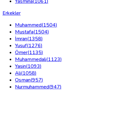
Yasmina
(
1061
)
Erkekler
Muhammed
(
1504
)
Mustafa
(
1504
)
İmran
(
1358
)
Yusuf
(
1276
)
Ömer
(
1135
)
Muhammedali
(
1123
)
Yasin
(
1093
)
Ali
(
1058
)
Osman
(
957
)
Nurmuhammed
(
947
)