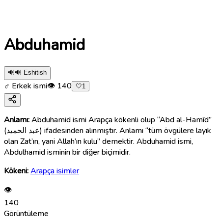
Abduhamid
🔊
🔊 Eshitish
♂ Erkek ismi
👁
140
🤍
1
Anlamı:
Abduhamid ismi Arapça kökenli olup “Abd al-Hamīd”
(عبد الحميد) ifadesinden alınmıştır. Anlamı “tüm övgülere layık
olan Zat’ın, yani Allah’ın kulu” demektir. Abduhamid ismi,
Abdulhamid isminin bir diğer biçimidir.
Kökeni:
Arapça isimler
👁
140
Görüntüleme