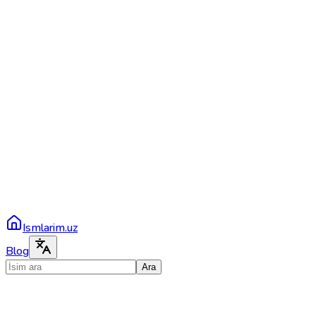
Ismlarim.uz
Blog
Ara