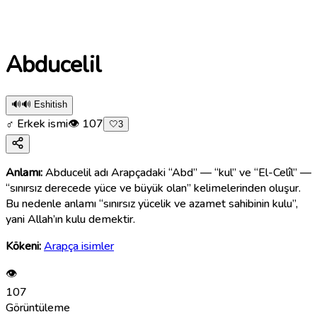
Abducelil
🔊
🔊 Eshitish
♂ Erkek ismi
👁
107
🤍
3
Anlamı:
Abducelil adı Arapçadaki “Abd” — “kul” ve “El-Celîl” —
“sınırsız derecede yüce ve büyük olan” kelimelerinden oluşur.
Bu nedenle anlamı “sınırsız yücelik ve azamet sahibinin kulu”,
yani Allah’ın kulu demektir.
Kökeni:
Arapça isimler
👁
107
Görüntüleme