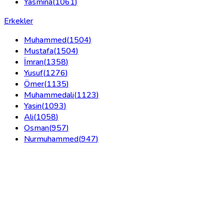
Yasmina
(
1061
)
Erkekler
Muhammed
(
1504
)
Mustafa
(
1504
)
İmran
(
1358
)
Yusuf
(
1276
)
Ömer
(
1135
)
Muhammedali
(
1123
)
Yasin
(
1093
)
Ali
(
1058
)
Osman
(
957
)
Nurmuhammed
(
947
)