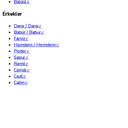
Balgül
♀
Erkekler
Dane / Dana
♂
Babür / Babur
♂
Farviz
♂
Hamdam / Hemdem
♂
Peder
♂
Şapur
♂
Ramil
♂
Camal
♂
Cazil
♂
Cabin
♂