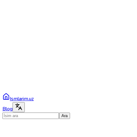
Ismlarim.uz
Blog
Ara