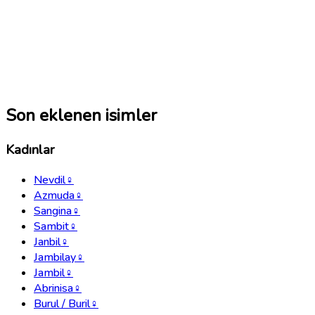
Son eklenen isimler
Kadınlar
Nevdil
♀
Azmuda
♀
Sangina
♀
Sambit
♀
Janbil
♀
Jambilay
♀
Jambil
♀
Abrinisa
♀
Burul / Buril
♀