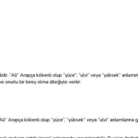
eklidir. “Ali” Arapça kökenli olup “yüce”, “ulvi” veya “yüksek” anlamı
 onurlu bir birey olma dileğiyle verilir.
li” Arapça kökenli olup “yüce”, “yüksek” veya “ulvi” anlamlarına ge