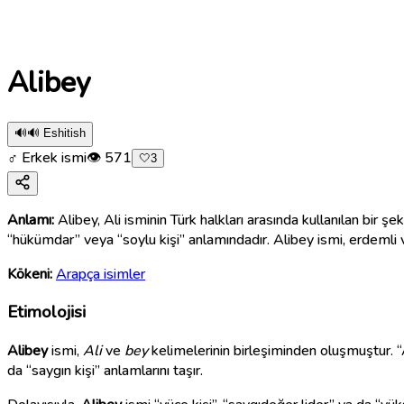
Alibey
🔊
🔊 Eshitish
♂ Erkek ismi
👁
571
🤍
3
Anlamı:
Alibey, Ali isminin Türk halkları arasında kullanılan bir ş
“hükümdar” veya “soylu kişi” anlamındadır. Alibey ismi, erdemli ve
Kökeni:
Arapça isimler
Etimolojisi
Alibey
ismi,
Ali
ve
bey
kelimelerinin birleşiminden oluşmuştur. “A
da “saygın kişi” anlamlarını taşır.