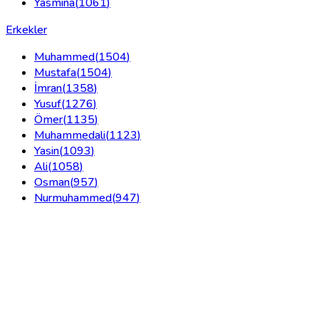
Yasmina
(
1061
)
Erkekler
Muhammed
(
1504
)
Mustafa
(
1504
)
İmran
(
1358
)
Yusuf
(
1276
)
Ömer
(
1135
)
Muhammedali
(
1123
)
Yasin
(
1093
)
Ali
(
1058
)
Osman
(
957
)
Nurmuhammed
(
947
)