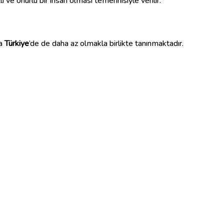
 ve onurlu bir insan olması temennisiyle verilir.
ca
Türkiye
’de de daha az olmakla birlikte tanınmaktadır.