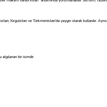
sek makam sahibi insan” anlamında yorumlanabilir. Bu isim, faziletli
tan, Kırgızistan ve Türkmenistan’da yaygın olarak kullanılır. Ayrı
 algılanan bir isimdir