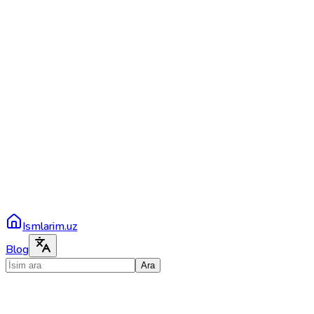
Ismlarim.uz
Blog
Ara