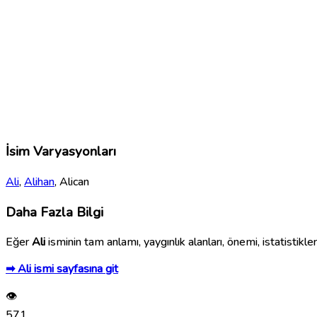
İsim Varyasyonları
Ali
,
Alihan
, Alican
Daha Fazla Bilgi
Eğer
Ali
isminin tam anlamı, yaygınlık alanları, önemi, istatistikle
➡ Ali ismi sayfasına git
👁
571