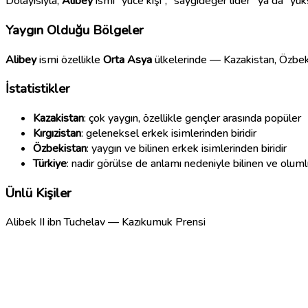
Dolayısıyla,
Alibey
ismi “yüce kişi”, “saygıdeğer lider” ya da “yük
Yaygın Olduğu Bölgeler
Alibey
ismi özellikle
Orta Asya
ülkelerinde — Kazakistan, Özbekis
İstatistikler
Kazakistan
: çok yaygın, özellikle gençler arasında popüler
Kırgızistan
: geleneksel erkek isimlerinden biridir
Özbekistan
: yaygın ve bilinen erkek isimlerinden biridir
Türkiye
: nadir görülse de anlamı nedeniyle bilinen ve olumlu
Ünlü Kişiler
Alibek II ibn Tuchelav — Kazıkumuk Prensi