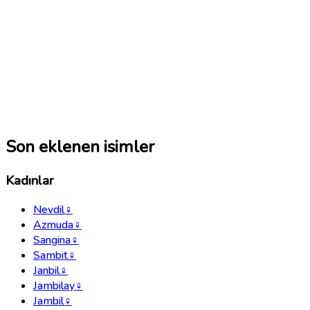
Son eklenen isimler
Kadınlar
Nevdil
♀
Azmuda
♀
Sangina
♀
Sambit
♀
Janbil
♀
Jambilay
♀
Jambil
♀