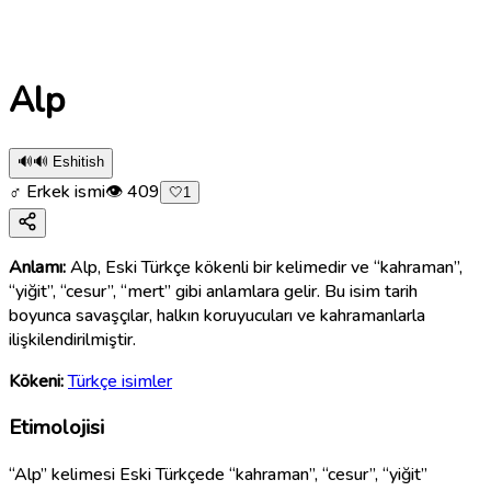
Alp
🔊
🔊 Eshitish
♂ Erkek ismi
👁
409
🤍
1
Anlamı:
Alp, Eski Türkçe kökenli bir kelimedir ve “kahraman”,
“yiğit”, “cesur”, “mert” gibi anlamlara gelir. Bu isim tarih
boyunca savaşçılar, halkın koruyucuları ve kahramanlarla
ilişkilendirilmiştir.
Kökeni:
Türkçe isimler
Etimolojisi
“Alp” kelimesi Eski Türkçede “kahraman”, “cesur”, “yiğit”