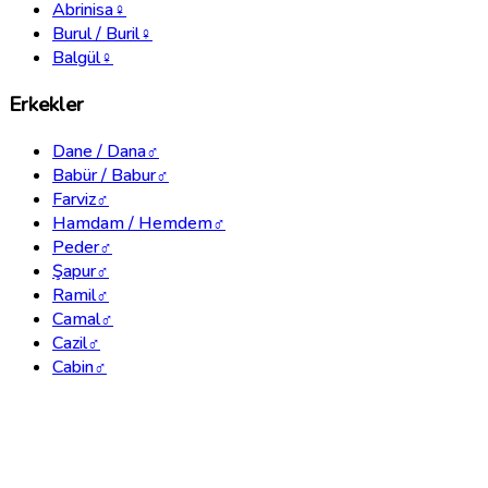
Abrinisa
♀
Burul / Buril
♀
Balgül
♀
Erkekler
Dane / Dana
♂
Babür / Babur
♂
Farviz
♂
Hamdam / Hemdem
♂
Peder
♂
Şapur
♂
Ramil
♂
Camal
♂
Cazil
♂
Cabin
♂