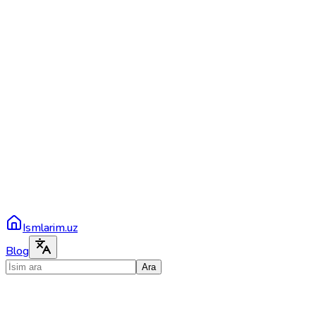
Ismlarim.uz
Blog
Ara