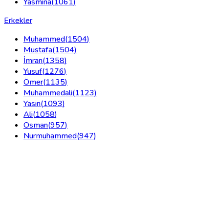
Yasmina
(
1061
)
Erkekler
Muhammed
(
1504
)
Mustafa
(
1504
)
İmran
(
1358
)
Yusuf
(
1276
)
Ömer
(
1135
)
Muhammedali
(
1123
)
Yasin
(
1093
)
Ali
(
1058
)
Osman
(
957
)
Nurmuhammed
(
947
)