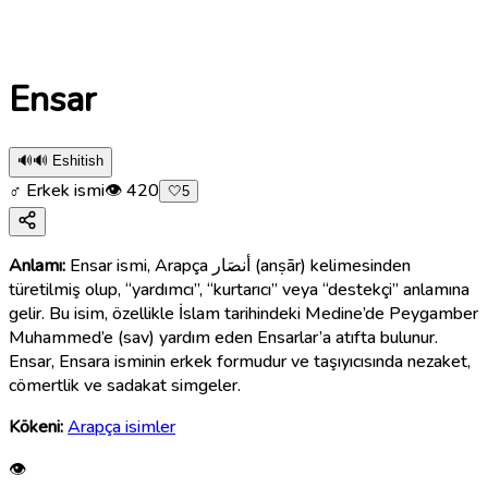
Ensar
🔊
🔊 Eshitish
♂ Erkek ismi
👁
420
🤍
5
Anlamı:
Ensar ismi, Arapça أنصَار (anṣār) kelimesinden
türetilmiş olup, “yardımcı”, “kurtarıcı” veya “destekçi” anlamına
gelir. Bu isim, özellikle İslam tarihindeki Medine’de Peygamber
Muhammed’e (sav) yardım eden Ensarlar’a atıfta bulunur.
Ensar, Ensara isminin erkek formudur ve taşıyıcısında nezaket,
cömertlik ve sadakat simgeler.
Kökeni:
Arapça isimler
👁