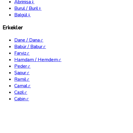
Abrinisa
♀
Burul / Buril
♀
Balgül
♀
Erkekler
Dane / Dana
♂
Babür / Babur
♂
Farviz
♂
Hamdam / Hemdem
♂
Peder
♂
Şapur
♂
Ramil
♂
Camal
♂
Cazil
♂
Cabin
♂