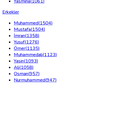
Yasmina
(
1061
)
Erkekler
Muhammed
(
1504
)
Mustafa
(
1504
)
İmran
(
1358
)
Yusuf
(
1276
)
Ömer
(
1135
)
Muhammedali
(
1123
)
Yasin
(
1093
)
Ali
(
1058
)
Osman
(
957
)
Nurmuhammed
(
947
)