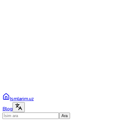
Ismlarim.uz
Blog
Ara