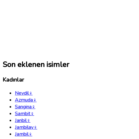
Son eklenen isimler
Kadınlar
Nevdil
♀
Azmuda
♀
Sangina
♀
Sambit
♀
Janbil
♀
Jambilay
♀
Jambil
♀