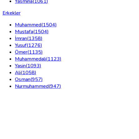
Yasmina
(
1061
)
Erkekler
Muhammed
(
1504
)
Mustafa
(
1504
)
İmran
(
1358
)
Yusuf
(
1276
)
Ömer
(
1135
)
Muhammedali
(
1123
)
Yasin
(
1093
)
Ali
(
1058
)
Osman
(
957
)
Nurmuhammed
(
947
)