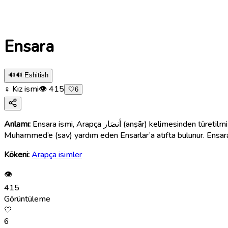
Ensara
🔊
🔊 Eshitish
♀ Kız ismi
👁
415
🤍
6
Anlamı:
Ensara ismi, Arapça أنصَار (anṣār) kelimesinden türetilmiş olup, “yardımcı”, “kurtarıcı” veya “destekçi” anlamına gelir. Bu isim, özellikle İslam tarihindeki Medine’de Peygamber
Muhammed’e (sav) yardım eden Ensarlar’a atıfta bulunur. Ensara,
Kökeni:
Arapça isimler
👁
415
Görüntüleme
🤍
6