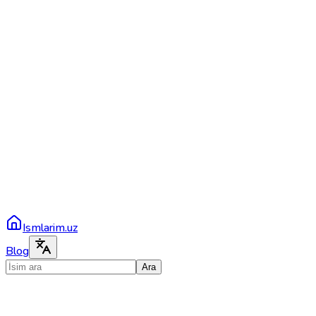
Ismlarim.uz
Blog
Ara