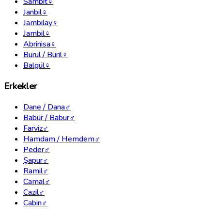
Sambit
♀
Janbil
♀
Jambilay
♀
Jambil
♀
Abrinisa
♀
Burul / Buril
♀
Balgül
♀
Erkekler
Dane / Dana
♂
Babür / Babur
♂
Farviz
♂
Hamdam / Hemdem
♂
Peder
♂
Şapur
♂
Ramil
♂
Camal
♂
Cazil
♂
Cabin
♂