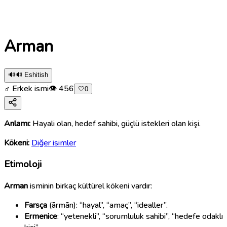
Arman
🔊
🔊 Eshitish
♂ Erkek ismi
👁
456
🤍
0
Anlamı:
Hayali olan, hedef sahibi, güçlü istekleri olan kişi.
Kökeni:
Diğer isimler
Etimoloji
Arman
isminin birkaç kültürel kökeni vardır:
Farsça
(ārmān): “hayal”, “amaç”, “idealler”.
Ermenice
: “yetenekli”, “sorumluluk sahibi”, “hedefe odaklı