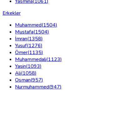
Yasmina
(
1061
)
Erkekler
Muhammed
(
1504
)
Mustafa
(
1504
)
İmran
(
1358
)
Yusuf
(
1276
)
Ömer
(
1135
)
Muhammedali
(
1123
)
Yasin
(
1093
)
Ali
(
1058
)
Osman
(
957
)
Nurmuhammed
(
947
)