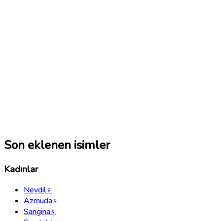
Son eklenen isimler
Kadınlar
Nevdil
♀
Azmuda
♀
Sangina
♀