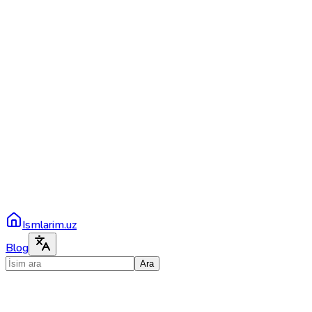
Ismlarim.uz
Blog
Ara