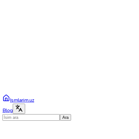
Ismlarim.uz
Blog
Ara