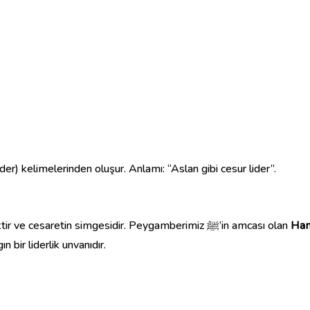
er) kelimelerinden oluşur. Anlamı: “Aslan gibi cesur lider”.
“Asad” kelimesi Kur’an’da geçmese de Arapçada “aslan” demektir ve cesaretin simgesidir. Peygamberimiz ﷺ’in amcası olan
Ham
n bir liderlik unvanıdır.