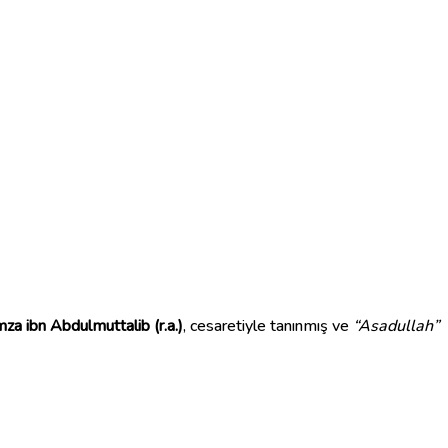
za ibn Abdulmuttalib (r.a.)
, cesaretiyle tanınmış ve
“Asadullah”