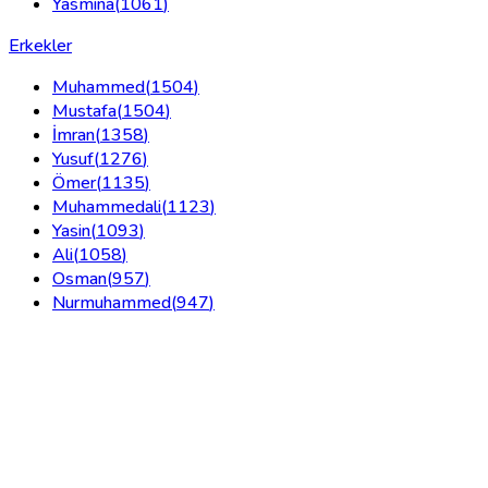
Yasmina
(
1061
)
Erkekler
Muhammed
(
1504
)
Mustafa
(
1504
)
İmran
(
1358
)
Yusuf
(
1276
)
Ömer
(
1135
)
Muhammedali
(
1123
)
Yasin
(
1093
)
Ali
(
1058
)
Osman
(
957
)
Nurmuhammed
(
947
)