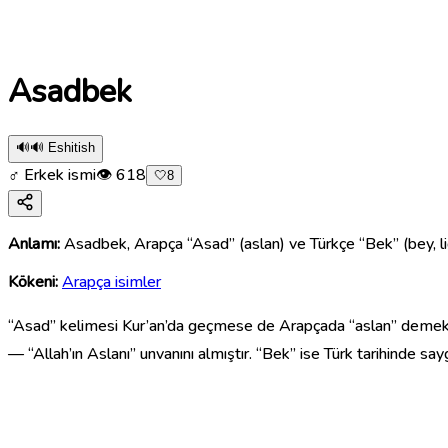
Asadbek
🔊
🔊 Eshitish
♂ Erkek ismi
👁
618
🤍
8
Anlamı:
Asadbek, Arapça “Asad” (aslan) ve Türkçe “Bek” (bey, lid
Kökeni:
Arapça isimler
— “Allah’ın Aslanı” unvanını almıştır. “Bek” ise Türk tarihinde saygı