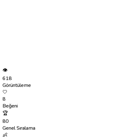
👁
618
Görüntüleme
🤍
8
Beğeni
🏆
80
Genel Sıralama
👶