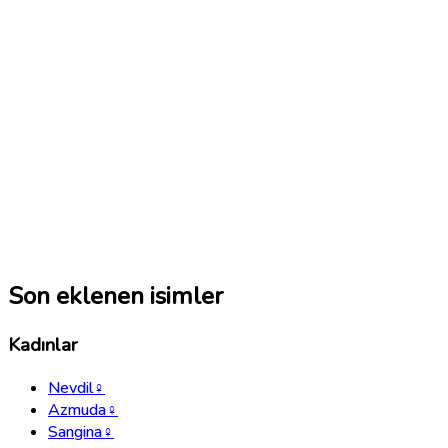
Son eklenen isimler
Kadınlar
Nevdil
♀
Azmuda
♀
Sangina
♀