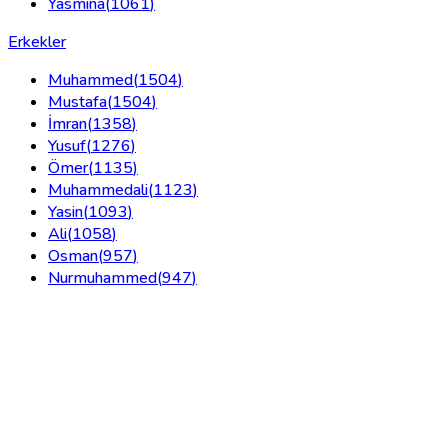
Yasmina
(
1061
)
Erkekler
Muhammed
(
1504
)
Mustafa
(
1504
)
İmran
(
1358
)
Yusuf
(
1276
)
Ömer
(
1135
)
Muhammedali
(
1123
)
Yasin
(
1093
)
Ali
(
1058
)
Osman
(
957
)
Nurmuhammed
(
947
)