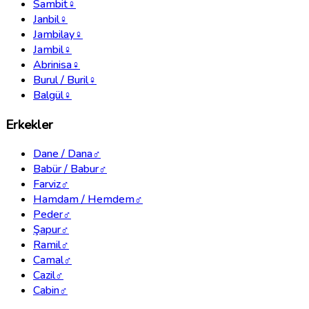
Sambit
♀
Janbil
♀
Jambilay
♀
Jambil
♀
Abrinisa
♀
Burul / Buril
♀
Balgül
♀
Erkekler
Dane / Dana
♂
Babür / Babur
♂
Farviz
♂
Hamdam / Hemdem
♂
Peder
♂
Şapur
♂
Ramil
♂
Camal
♂
Cazil
♂
Cabin
♂