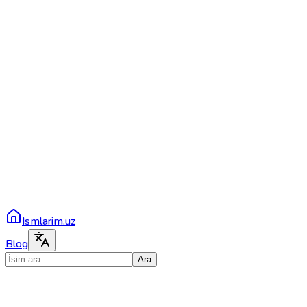
Ismlarim.uz
Blog
Ara