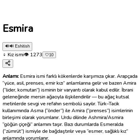
Esmira
🔊
🔊 Eshitish
♀ Kız ismi
👁
1273
🤍
10
Anlamı:
Esmira ismi farklı kökenlerde karşımıza çıkar. Arapçada
“yüce, asil, prenses, emir kızı” anlamlarına gelir ve bazen Amira
(“lider, komutan”) isminin bir varyantı olarak kabul edilir. İbrani
geleneğinde mersin ağacıyla ilişkilendirilir — bu ağaç kutsal
metinlerde sevgi ve refahın sembolü sayılır. Türk–Tacik
kullanımında Asma (“önder”) ile Amira (“prenses”) isimlerinin
birleşimi olarak yorumlanır. Urdu dilinde Ashmira/Asmira
“göğün çiçeği” anlamını taşır. Bazı durumlarda Esmeralda
(“zümrüt”) ismiyle de bağdaştırılır veya “esmer, sağlıklı kız”
anlamında yorumlanır.