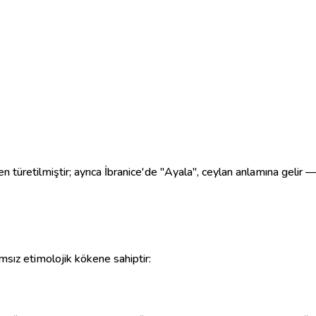
retilmiştir; ayrıca İbranice'de "Ayala", ceylan anlamına gelir — za
ımsız etimolojik kökene sahiptir: