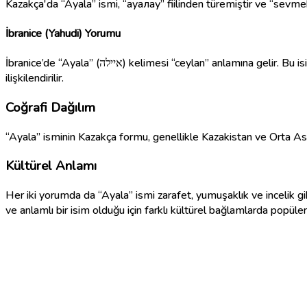
Kazakça'da “Ayala” ismi, “ayaлау” fiilinden türemiştir ve “sevmek
İbranice (Yahudi) Yorumu
İbranice’de “Ayala” (איילה) kelimesi “ceylan” anlamına gelir. Bu isim zarafet, incelik ve dişilik gibi nitelikleri çağrıştırır. Ayala, geleneksel bir Yahudi kadın ismidir ve genellikle güzellik ve özgürlükle
ilişkilendirilir.
Coğrafi Dağılım
“Ayala” isminin Kazakça formu, genellikle Kazakistan ve Orta Asya’
Kültürel Anlamı
Her iki yorumda da “Ayala” ismi zarafet, yumuşaklık ve incelik gib
ve anlamlı bir isim olduğu için farklı kültürel bağlamlarda popüler