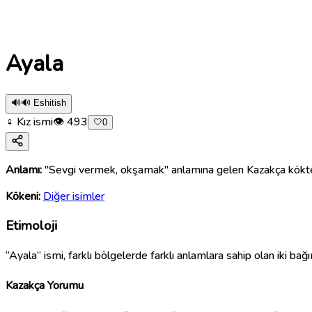
Ayala
🔊
🔊 Eshitish
♀ Kız ismi
👁
493
🤍
0
Anlamı:
"Sevgi vermek, okşamak" anlamına gelen Kazakça kökten tü
Kökeni:
Diğer isimler
Etimoloji
“Ayala” ismi, farklı bölgelerde farklı anlamlara sahip olan iki bağ
Kazakça Yorumu