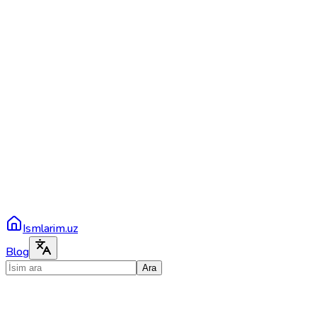
Ismlarim.uz
Blog
Ara