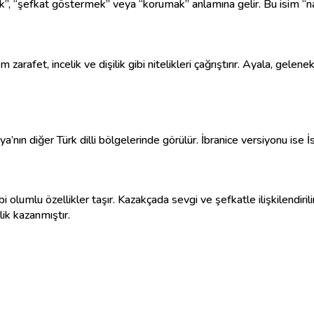
”, “şefkat göstermek” veya “korumak” anlamına gelir. Bu isim “nazi
nın diğer Türk dilli bölgelerinde görülür. İbranice versiyonu ise İs
i olumlu özellikler taşır. Kazakçada sevgi ve şefkatle ilişkilendiril
lik kazanmıştır.