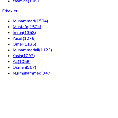
Yasmina
(
1061
)
Erkekler
Muhammed
(
1504
)
Mustafa
(
1504
)
İmran
(
1358
)
Yusuf
(
1276
)
Ömer
(
1135
)
Muhammedali
(
1123
)
Yasin
(
1093
)
Ali
(
1058
)
Osman
(
957
)
Nurmuhammed
(
947
)