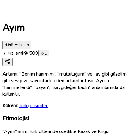
Ayım
🔊
🔊 Eshitish
♀ Kız ismi
👁
509
🤍
1
Anlamı:
“Benim hanımım”, “mutluluğum” ve “ay gibi güzelim”
gibi sevgi ve saygı ifade eden anlamlar taşır. Ayrıca
“hanımefendi”, “bayan”, “saygıdeğer kadın” anlamlarında da
kullanılır.
Kökeni:
Türkçe isimler
Etimolojisi
“Ayım” ismi, Türk dillerinde özellikle Kazak ve Kırgız