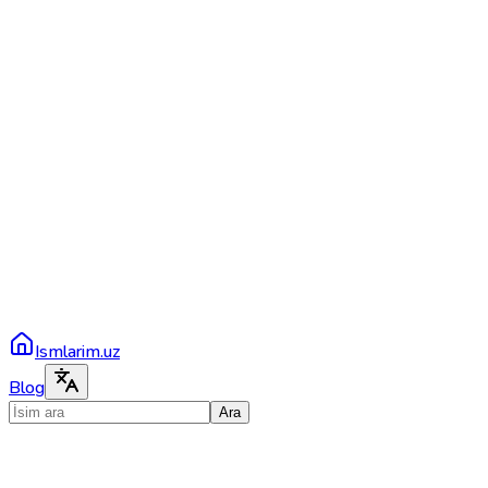
Ismlarim.uz
Blog
Ara