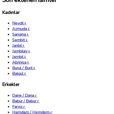
Kadınlar
Nevdil
♀
Azmuda
♀
Sangina
♀
Sambit
♀
Janbil
♀
Jambilay
♀
Jambil
♀
Abrinisa
♀
Burul / Buril
♀
Balgül
♀
Erkekler
Dane / Dana
♂
Babür / Babur
♂
Farviz
♂
Hamdam / Hemdem
♂