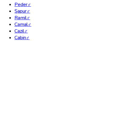
Peder
♂
Şapur
♂
Ramil
♂
Camal
♂
Cazil
♂
Cabin
♂