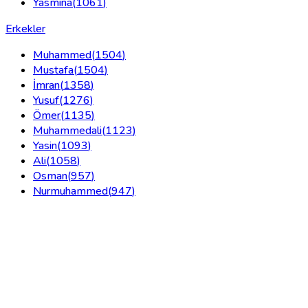
Yasmina
(
1061
)
Erkekler
Muhammed
(
1504
)
Mustafa
(
1504
)
İmran
(
1358
)
Yusuf
(
1276
)
Ömer
(
1135
)
Muhammedali
(
1123
)
Yasin
(
1093
)
Ali
(
1058
)
Osman
(
957
)
Nurmuhammed
(
947
)