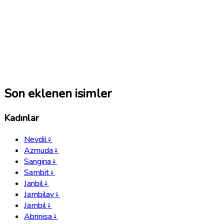
Son eklenen isimler
Kadınlar
Nevdil
♀
Azmuda
♀
Sangina
♀
Sambit
♀
Janbil
♀
Jambilay
♀
Jambil
♀
Abrinisa
♀