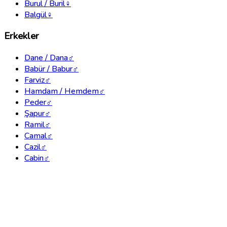
Burul / Buril
♀
Balgül
♀
Erkekler
Dane / Dana
♂
Babür / Babur
♂
Farviz
♂
Hamdam / Hemdem
♂
Peder
♂
Şapur
♂
Ramil
♂
Camal
♂
Cazil
♂
Cabin
♂