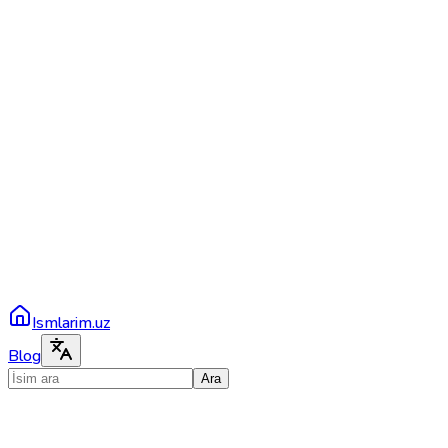
Ismlarim.uz
Blog
Ara