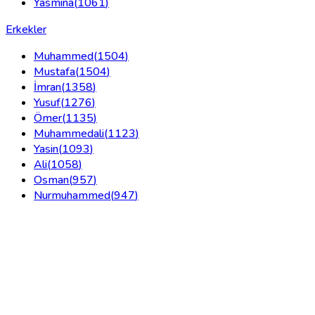
Yasmina
(
1061
)
Erkekler
Muhammed
(
1504
)
Mustafa
(
1504
)
İmran
(
1358
)
Yusuf
(
1276
)
Ömer
(
1135
)
Muhammedali
(
1123
)
Yasin
(
1093
)
Ali
(
1058
)
Osman
(
957
)
Nurmuhammed
(
947
)