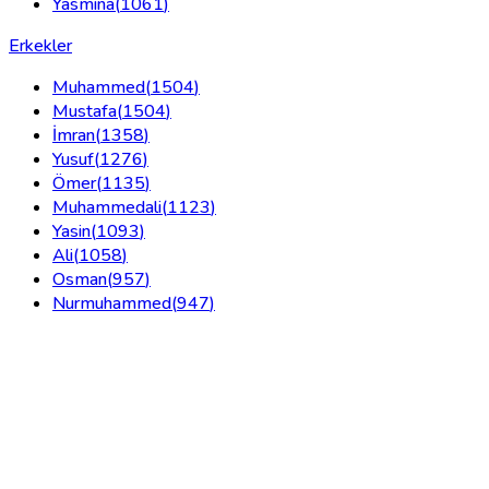
Yasmina
(
1061
)
Erkekler
Muhammed
(
1504
)
Mustafa
(
1504
)
İmran
(
1358
)
Yusuf
(
1276
)
Ömer
(
1135
)
Muhammedali
(
1123
)
Yasin
(
1093
)
Ali
(
1058
)
Osman
(
957
)
Nurmuhammed
(
947
)