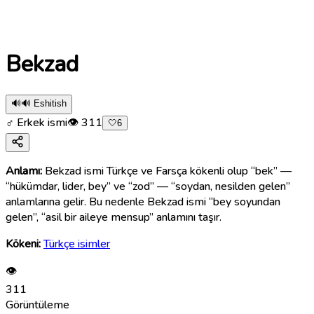
Bekzad
🔊
🔊 Eshitish
♂ Erkek ismi
👁
311
🤍
6
Anlamı:
Bekzad ismi Türkçe ve Farsça kökenli olup “bek” —
“hükümdar, lider, bey” ve “zod” — “soydan, nesilden gelen”
anlamlarına gelir. Bu nedenle Bekzad ismi “bey soyundan
gelen”, “asil bir aileye mensup” anlamını taşır.
Kökeni:
Türkçe isimler
👁
311
Görüntüleme