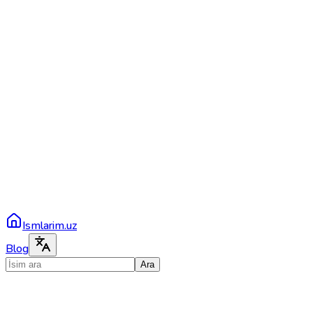
Ismlarim.uz
Blog
Ara