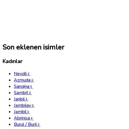
Son eklenen isimler
Kadınlar
Nevdil
♀
Azmuda
♀
Sangina
♀
Sambit
♀
Janbil
♀
Jambilay
♀
Jambil
♀
Abrinisa
♀
Burul / Buril
♀