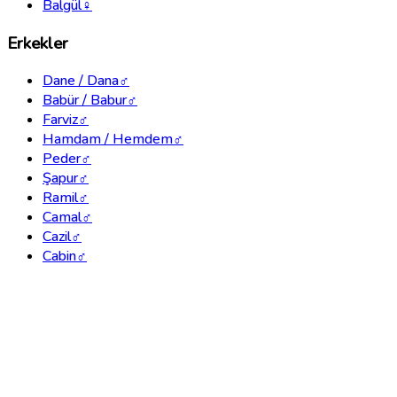
Balgül
♀
Erkekler
Dane / Dana
♂
Babür / Babur
♂
Farviz
♂
Hamdam / Hemdem
♂
Peder
♂
Şapur
♂
Ramil
♂
Camal
♂
Cazil
♂
Cabin
♂