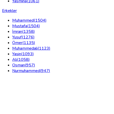
Yasmina
(
1061
)
Erkekler
Muhammed
(
1504
)
Mustafa
(
1504
)
İmran
(
1358
)
Yusuf
(
1276
)
Ömer
(
1135
)
Muhammedali
(
1123
)
Yasin
(
1093
)
Ali
(
1058
)
Osman
(
957
)
Nurmuhammed
(
947
)