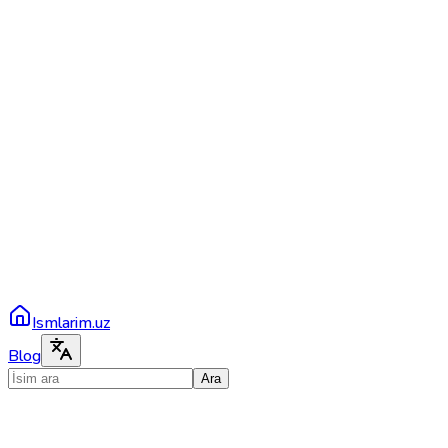
Ismlarim.uz
Blog
Ara