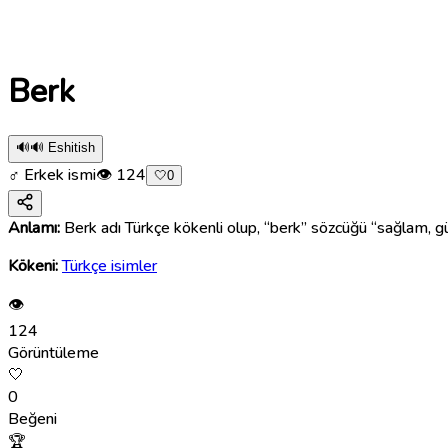
Berk
🔊
🔊 Eshitish
♂ Erkek ismi
👁
124
🤍
0
Anlamı:
Berk adı Türkçe kökenli olup, “berk” sözcüğü “sağlam, gü
Kökeni:
Türkçe isimler
👁
124
Görüntüleme
🤍
0
Beğeni
🏆