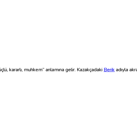
çlü, kararlı, muhkem” anlamına gelir. Kazakçadaki
Berik
adıyla akra