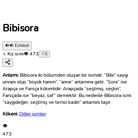
Bibisora
🔊
🔊 Eshitish
♀ Kız ismi
👁
473
🤍
5
Anlamı:
Bibisora iki bölümden oluşan bir isimdir. “Bibi” saygı
unvanı olup “büyük hanım”, “anne” anlamına gelir. “Sora” ise
Arapça ve Farsça kökenlidir: Arapçada “seçilmiş, seçkin”,
Farsçada ise “beyaz, saf” demektir. Bu nedenle Bibisora ismi
“saygıdeğer, seçilmiş ve temiz kadın” anlamını taşır.
Kökeni:
Diğer isimler
👁
473