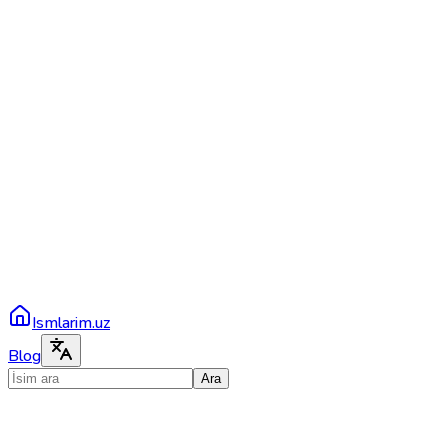
Ismlarim.uz
Blog
Ara