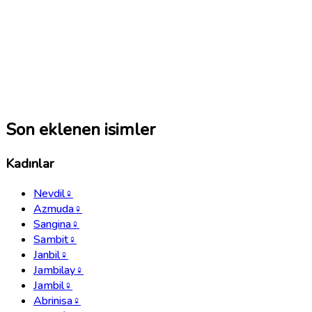
Son eklenen isimler
Kadınlar
Nevdil
♀
Azmuda
♀
Sangina
♀
Sambit
♀
Janbil
♀
Jambilay
♀
Jambil
♀
Abrinisa
♀