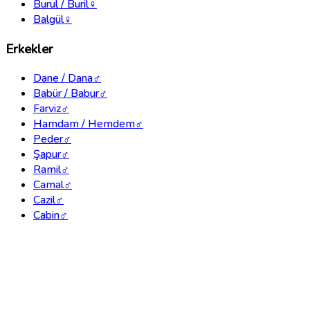
Burul / Buril
♀
Balgül
♀
Erkekler
Dane / Dana
♂
Babür / Babur
♂
Farviz
♂
Hamdam / Hemdem
♂
Peder
♂
Şapur
♂
Ramil
♂
Camal
♂
Cazil
♂
Cabin
♂