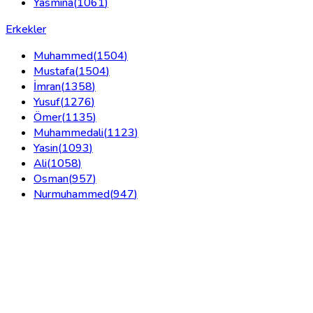
Yasmina
(
1061
)
Erkekler
Muhammed
(
1504
)
Mustafa
(
1504
)
İmran
(
1358
)
Yusuf
(
1276
)
Ömer
(
1135
)
Muhammedali
(
1123
)
Yasin
(
1093
)
Ali
(
1058
)
Osman
(
957
)
Nurmuhammed
(
947
)