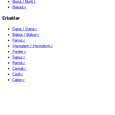
Burul / Buril
♀
Balgül
♀
Erkekler
Dane / Dana
♂
Babür / Babur
♂
Farviz
♂
Hamdam / Hemdem
♂
Peder
♂
Şapur
♂
Ramil
♂
Camal
♂
Cazil
♂
Cabin
♂