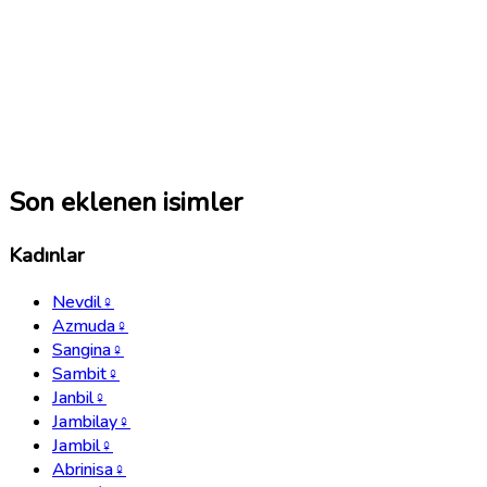
Son eklenen isimler
Kadınlar
Nevdil
♀
Azmuda
♀
Sangina
♀
Sambit
♀
Janbil
♀
Jambilay
♀
Jambil
♀
Abrinisa
♀