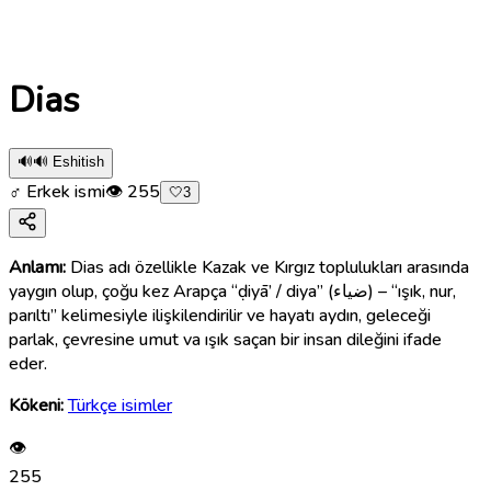
Dias
🔊
🔊 Eshitish
♂ Erkek ismi
👁
255
🤍
3
Anlamı:
Dias adı özellikle Kazak ve Kırgız toplulukları arasında
yaygın olup, çoğu kez Arapça “ḍiyā’ / diya” (ضياء) – “ışık, nur,
parıltı” kelimesiyle ilişkilendirilir ve hayatı aydın, geleceği
parlak, çevresine umut va ışık saçan bir insan dileğini ifade
eder.
Kökeni:
Türkçe isimler
👁
255