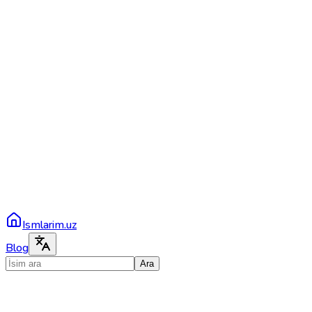
Ismlarim.uz
Blog
Ara