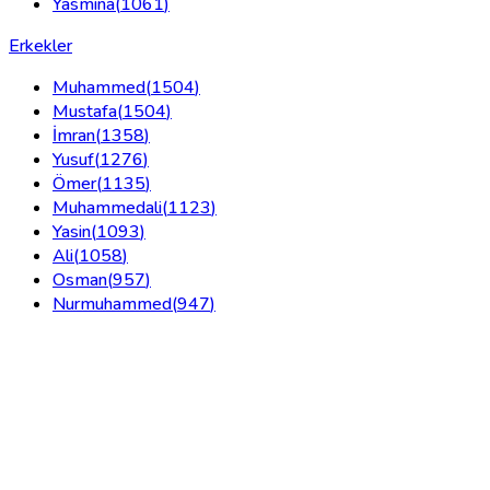
Yasmina
(
1061
)
Erkekler
Muhammed
(
1504
)
Mustafa
(
1504
)
İmran
(
1358
)
Yusuf
(
1276
)
Ömer
(
1135
)
Muhammedali
(
1123
)
Yasin
(
1093
)
Ali
(
1058
)
Osman
(
957
)
Nurmuhammed
(
947
)