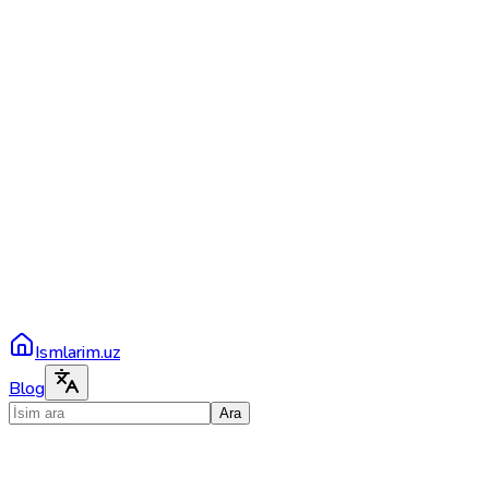
Ismlarim.uz
Blog
Ara