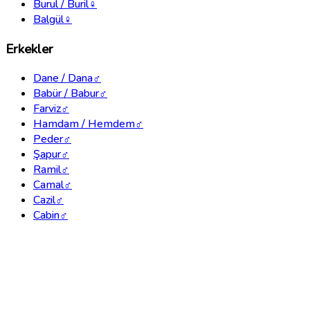
Burul / Buril
♀
Balgül
♀
Erkekler
Dane / Dana
♂
Babür / Babur
♂
Farviz
♂
Hamdam / Hemdem
♂
Peder
♂
Şapur
♂
Ramil
♂
Camal
♂
Cazil
♂
Cabin
♂