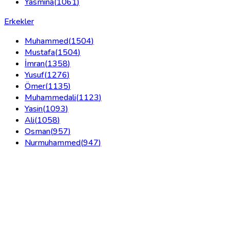
Yasmina
(
1061
)
Erkekler
Muhammed
(
1504
)
Mustafa
(
1504
)
İmran
(
1358
)
Yusuf
(
1276
)
Ömer
(
1135
)
Muhammedali
(
1123
)
Yasin
(
1093
)
Ali
(
1058
)
Osman
(
957
)
Nurmuhammed
(
947
)