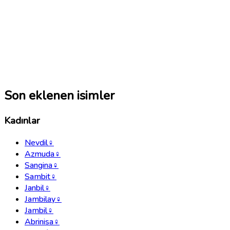
Son eklenen isimler
Kadınlar
Nevdil
♀
Azmuda
♀
Sangina
♀
Sambit
♀
Janbil
♀
Jambilay
♀
Jambil
♀
Abrinisa
♀