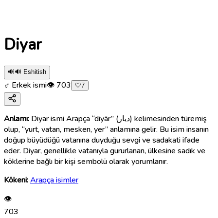
Diyar
🔊
🔊 Eshitish
♂ Erkek ismi
👁
703
🤍
7
Anlamı:
Diyar ismi Arapça “diyār” (ديار) kelimesinden türemiş
olup, “yurt, vatan, mesken, yer” anlamına gelir. Bu isim insanın
doğup büyüdüğü vatanına duyduğu sevgi ve sadakati ifade
eder. Diyar, genellikle vatanıyla gururlanan, ülkesine sadık ve
köklerine bağlı bir kişi sembolü olarak yorumlanır.
Kökeni:
Arapça isimler
👁
703