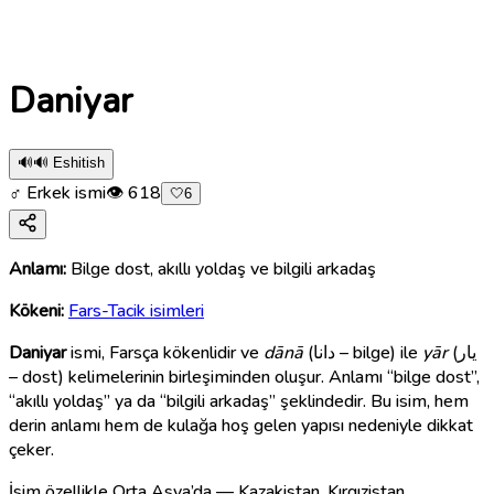
Daniyar
🔊
🔊 Eshitish
♂ Erkek ismi
👁
618
🤍
6
Anlamı:
Bilge dost, akıllı yoldaş ve bilgili arkadaş
Kökeni:
Fars-Tacik isimleri
Daniyar
ismi, Farsça kökenlidir ve
dānā
(دانا – bilge) ile
yār
(یار
– dost) kelimelerinin birleşiminden oluşur. Anlamı “bilge dost”,
“akıllı yoldaş” ya da “bilgili arkadaş” şeklindedir. Bu isim, hem
derin anlamı hem de kulağa hoş gelen yapısı nedeniyle dikkat
çeker.
İsim özellikle Orta Asya’da — Kazakistan, Kırgızistan,