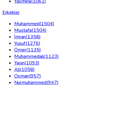
Yasmina
(
1061
)
Erkekler
Muhammed
(
1504
)
Mustafa
(
1504
)
İmran
(
1358
)
Yusuf
(
1276
)
Ömer
(
1135
)
Muhammedali
(
1123
)
Yasin
(
1093
)
Ali
(
1058
)
Osman
(
957
)
Nurmuhammed
(
947
)