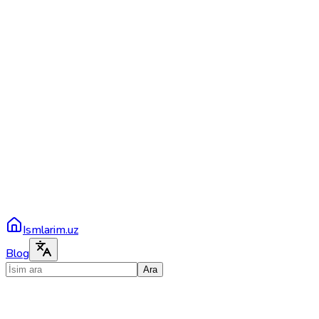
Ismlarim.uz
Blog
Ara