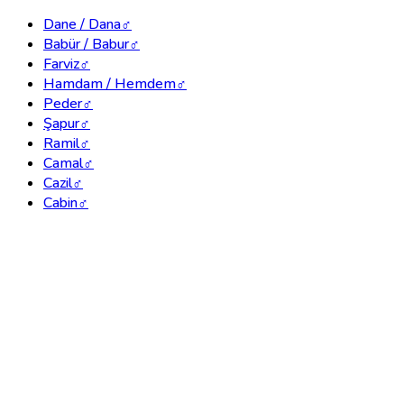
Dane / Dana
♂
Babür / Babur
♂
Farviz
♂
Hamdam / Hemdem
♂
Peder
♂
Şapur
♂
Ramil
♂
Camal
♂
Cazil
♂
Cabin
♂