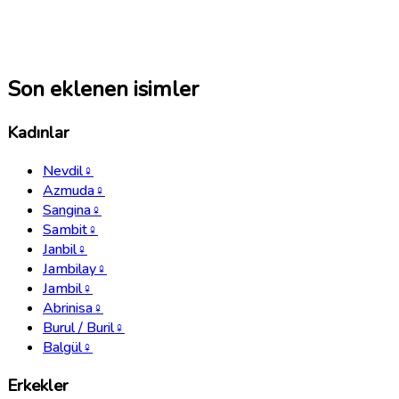
Son eklenen isimler
Kadınlar
Nevdil
♀
Azmuda
♀
Sangina
♀
Sambit
♀
Janbil
♀
Jambilay
♀
Jambil
♀
Abrinisa
♀
Burul / Buril
♀
Balgül
♀
Erkekler