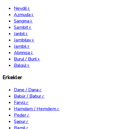
Nevdil
♀
Azmuda
♀
Sangina
♀
Sambit
♀
Janbil
♀
Jambilay
♀
Jambil
♀
Abrinisa
♀
Burul / Buril
♀
Balgül
♀
Erkekler
Dane / Dana
♂
Babür / Babur
♂
Farviz
♂
Hamdam / Hemdem
♂
Peder
♂
Şapur
♂
Ramil
♂