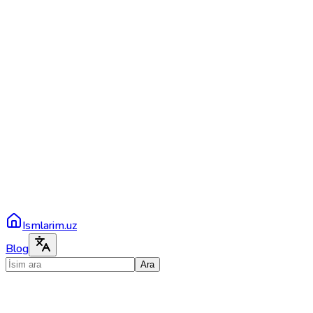
Ismlarim.uz
Blog
Ara