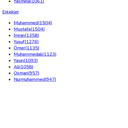
Yasmina
(
1061
)
Erkekler
Muhammed
(
1504
)
Mustafa
(
1504
)
İmran
(
1358
)
Yusuf
(
1276
)
Ömer
(
1135
)
Muhammedali
(
1123
)
Yasin
(
1093
)
Ali
(
1058
)
Osman
(
957
)
Nurmuhammed
(
947
)