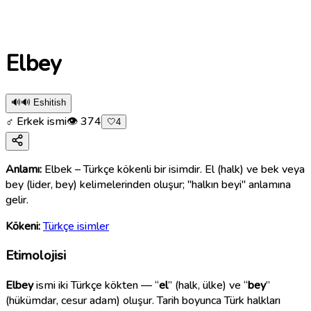
Elbey
🔊
🔊 Eshitish
♂ Erkek ismi
👁
374
🤍
4
Anlamı:
Elbek – Türkçe kökenli bir isimdir. El (halk) ve bek veya
bey (lider, bey) kelimelerinden oluşur; "halkın beyi" anlamına
gelir.
Kökeni:
Türkçe isimler
Etimolojisi
Elbey
ismi iki Türkçe kökten — “
el
” (halk, ülke) ve “
bey
”
(hükümdar, cesur adam) oluşur. Tarih boyunca Türk halkları