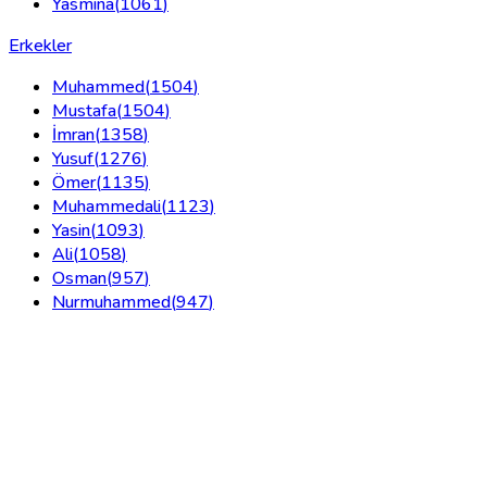
Yasmina
(
1061
)
Erkekler
Muhammed
(
1504
)
Mustafa
(
1504
)
İmran
(
1358
)
Yusuf
(
1276
)
Ömer
(
1135
)
Muhammedali
(
1123
)
Yasin
(
1093
)
Ali
(
1058
)
Osman
(
957
)
Nurmuhammed
(
947
)