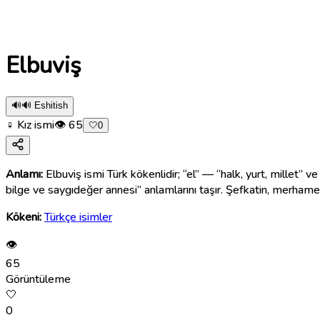
Elbuviş
🔊
🔊 Eshitish
♀ Kız ismi
👁
65
🤍
0
Anlamı:
Elbuviş ismi Türk kökenlidir; “el” — “halk, yurt, millet” 
bilge ve saygıdeğer annesi” anlamlarını taşır. Şefkatin, merhamet
Kökeni:
Türkçe isimler
👁
65
Görüntüleme
🤍
0