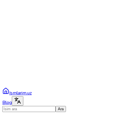
Ismlarim.uz
Blog
Ara