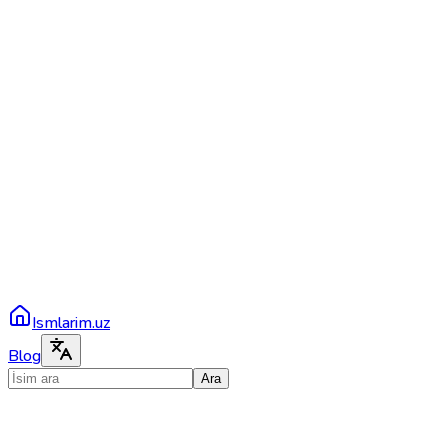
Ismlarim.uz
Blog
Ara