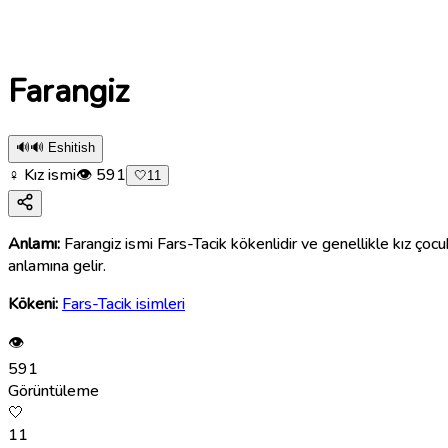
Farangiz
🔊
🔊 Eshitish
♀ Kız ismi
👁
591
🤍
11
Anlamı:
Farangiz ismi Fars-Tacik kökenlidir ve genellikle kız çocukl
anlamına gelir.
Kökeni:
Fars-Tacik isimleri
👁
591
Görüntüleme
🤍
11