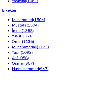
Yasmina
(
1061
)
Erkekler
Muhammed
(
1504
)
Mustafa
(
1504
)
İmran
(
1358
)
Yusuf
(
1276
)
Ömer
(
1135
)
Muhammedali
(
1123
)
Yasin
(
1093
)
Ali
(
1058
)
Osman
(
957
)
Nurmuhammed
(
947
)