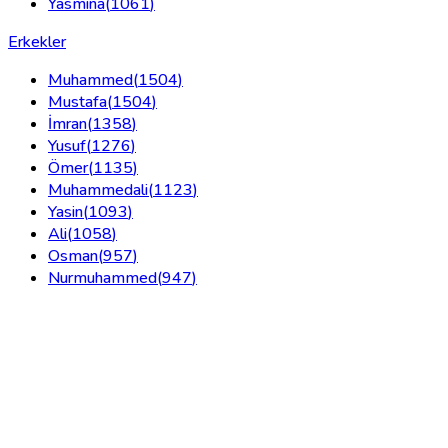
Yasmina
(
1061
)
Erkekler
Muhammed
(
1504
)
Mustafa
(
1504
)
İmran
(
1358
)
Yusuf
(
1276
)
Ömer
(
1135
)
Muhammedali
(
1123
)
Yasin
(
1093
)
Ali
(
1058
)
Osman
(
957
)
Nurmuhammed
(
947
)