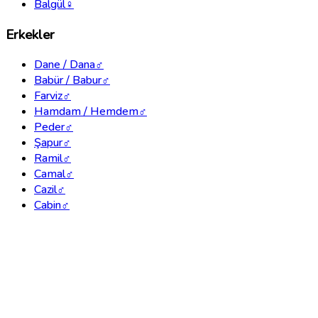
Balgül
♀
Erkekler
Dane / Dana
♂
Babür / Babur
♂
Farviz
♂
Hamdam / Hemdem
♂
Peder
♂
Şapur
♂
Ramil
♂
Camal
♂
Cazil
♂
Cabin
♂