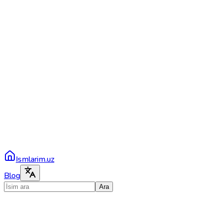
Ismlarim.uz
Blog
Ara