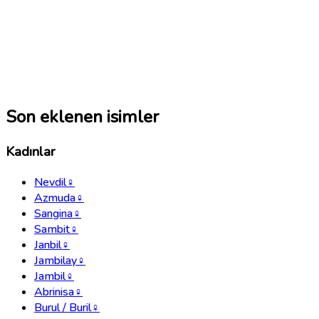
Son eklenen isimler
Kadınlar
Nevdil
♀
Azmuda
♀
Sangina
♀
Sambit
♀
Janbil
♀
Jambilay
♀
Jambil
♀
Abrinisa
♀
Burul / Buril
♀