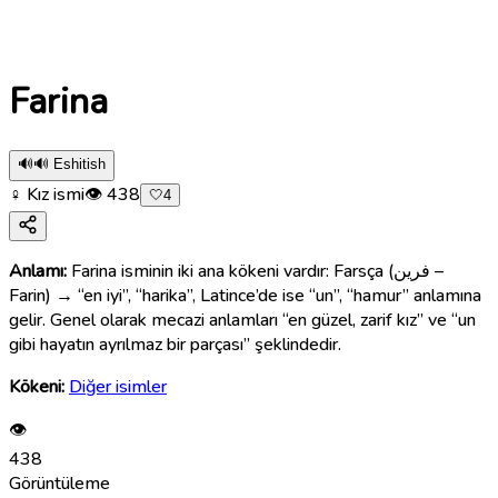
Farina
🔊
🔊 Eshitish
♀ Kız ismi
👁
438
🤍
4
Anlamı:
Farina isminin iki ana kökeni vardır: Farsça (فرین –
Farin) → “en iyi”, “harika”, Latince’de ise “un”, “hamur” anlamına
gelir. Genel olarak mecazi anlamları “en güzel, zarif kız” ve “un
gibi hayatın ayrılmaz bir parçası” şeklindedir.
Kökeni:
Diğer isimler
👁
438
Görüntüleme