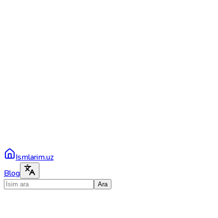
Ismlarim.uz
Blog
Ara