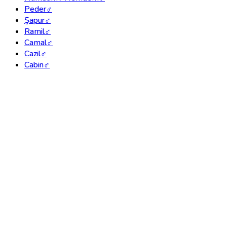
Peder
♂
Şapur
♂
Ramil
♂
Camal
♂
Cazil
♂
Cabin
♂