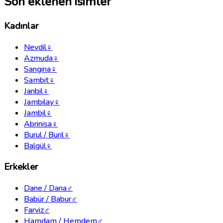
Son eklenen isimler
Kadınlar
Nevdil
♀
Azmuda
♀
Sangina
♀
Sambit
♀
Janbil
♀
Jambilay
♀
Jambil
♀
Abrinisa
♀
Burul / Buril
♀
Balgül
♀
Erkekler
Dane / Dana
♂
Babür / Babur
♂
Farviz
♂
Hamdam / Hemdem
♂