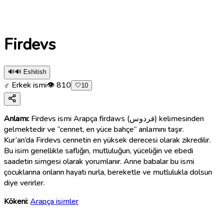
Firdevs
🔊
🔊 Eshitish
♂ Erkek ismi
👁
810
🤍
10
Anlamı:
Firdevs ismi Arapça firdaws (فردوس) kelimesinden
gelmektedir ve “cennet, en yüce bahçe” anlamını taşır.
Kur’an’da Firdevs cennetin en yüksek derecesi olarak zikredilir.
Bu isim genellikle saflığın, mutluluğun, yüceliğin ve ebedi
saadetin simgesi olarak yorumlanır. Anne babalar bu ismi
çocuklarına onların hayatı nurla, bereketle ve mutlulukla dolsun
diye verirler.
Kökeni:
Arapça isimler