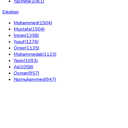
Yasmina
(
1061
)
Erkekler
Muhammed
(
1504
)
Mustafa
(
1504
)
İmran
(
1358
)
Yusuf
(
1276
)
Ömer
(
1135
)
Muhammedali
(
1123
)
Yasin
(
1093
)
Ali
(
1058
)
Osman
(
957
)
Nurmuhammed
(
947
)