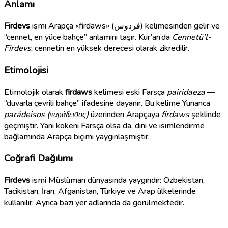
Anlamı
Firdevs
ismi Arapça «firdaws» (فردوس) kelimesinden gelir ve
“cennet, en yüce bahçe” anlamını taşır. Kur’an’da
Cennetü’l-
Firdevs
, cennetin en yüksek derecesi olarak zikredilir.
Etimolojisi
Etimolojik olarak
firdaws
kelimesi eski Farsça
pairidaeza
—
“duvarla çevrili bahçe” ifadesine dayanır. Bu kelime Yunanca
parádeisos (παράδεισος)
üzerinden Arapçaya
firdaws
şeklinde
geçmiştir. Yani kökeni Farsça olsa da, dini ve isimlendirme
bağlamında Arapça biçimi yaygınlaşmıştır.
Coğrafi Dağılımı
Firdevs
ismi Müslüman dünyasında yaygındır: Özbekistan,
Tacikistan, İran, Afganistan, Türkiye ve Arap ülkelerinde
kullanılır. Ayrıca bazı yer adlarında da görülmektedir.