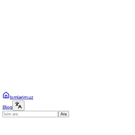
Ismlarim.uz
Blog
Ara