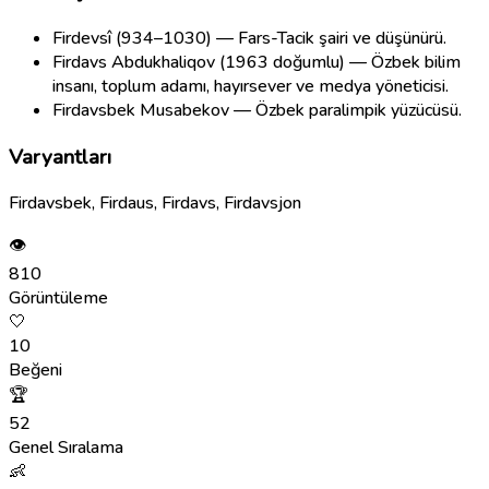
Firdevsî (934–1030) — Fars-Tacik şairi ve düşünürü.
Firdavs Abdukhaliqov (1963 doğumlu) — Özbek bilim
insanı, toplum adamı, hayırsever ve medya yöneticisi.
Firdavsbek Musabekov — Özbek paralimpik yüzücüsü.
Varyantları
Firdavsbek, Firdaus, Firdavs, Firdavsjon
👁
810
Görüntüleme
🤍
10
Beğeni
🏆
52
Genel Sıralama
👶