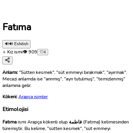
Fatıma
🔊
🔊 Eshitish
♀ Kız ismi
👁
909
🤍
4
Anlamı:
"Sütten kesmek", "süt emmeyi bırakmak", "ayırmak".
Mecazi anlamda ise "arınmış", "ayrı tutulmuş", "temizlenmiş"
anlamına gelir.
Kökeni:
Arapça isimler
Etimolojisi
Fatıma
ismi Arapça kökenli olup
فاطمة
(Fatima) kelimesinden
türemiştir. Bu kelime, "sütten kesmek", "süt emmeyi