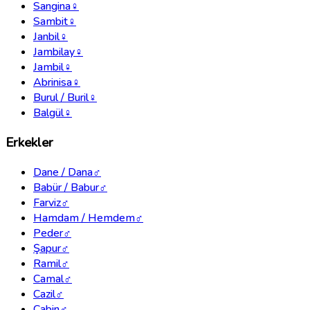
Sangina
♀
Sambit
♀
Janbil
♀
Jambilay
♀
Jambil
♀
Abrinisa
♀
Burul / Buril
♀
Balgül
♀
Erkekler
Dane / Dana
♂
Babür / Babur
♂
Farviz
♂
Hamdam / Hemdem
♂
Peder
♂
Şapur
♂
Ramil
♂
Camal
♂
Cazil
♂
Cabin
♂