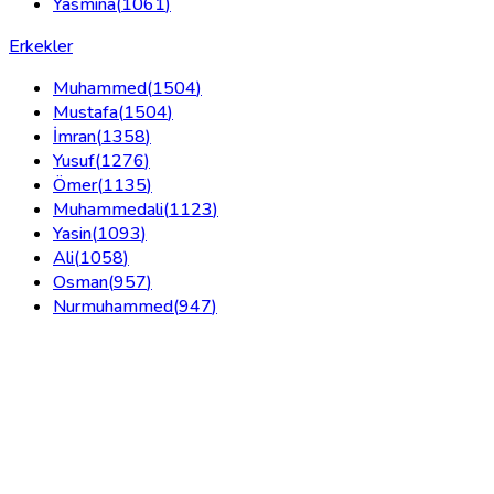
Yasmina
(
1061
)
Erkekler
Muhammed
(
1504
)
Mustafa
(
1504
)
İmran
(
1358
)
Yusuf
(
1276
)
Ömer
(
1135
)
Muhammedali
(
1123
)
Yasin
(
1093
)
Ali
(
1058
)
Osman
(
957
)
Nurmuhammed
(
947
)