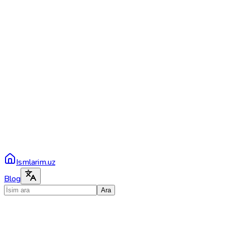
Ismlarim.uz
Blog
Ara