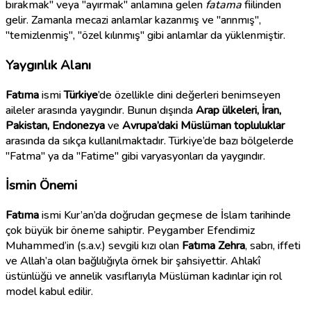
bırakmak" veya "ayırmak" anlamına gelen
fatama
fiilinden
gelir. Zamanla mecazi anlamlar kazanmış ve "arınmış",
"temizlenmiş", "özel kılınmış" gibi anlamlar da yüklenmiştir.
Yaygınlık Alanı
Fatıma
ismi
Türkiye
’de özellikle dini değerleri benimseyen
aileler arasında yaygındır. Bunun dışında
Arap ülkeleri, İran,
Pakistan, Endonezya
ve
Avrupa’daki Müslüman topluluklar
arasında da sıkça kullanılmaktadır. Türkiye’de bazı bölgelerde
"Fatma" ya da "Fatime" gibi varyasyonları da yaygındır.
İsmin Önemi
Fatıma
ismi Kur’an’da doğrudan geçmese de İslam tarihinde
çok büyük bir öneme sahiptir. Peygamber Efendimiz
Muhammed’in (s.a.v.) sevgili kızı olan
Fatıma Zehra
, sabrı, iffeti
ve Allah’a olan bağlılığıyla örnek bir şahsiyettir. Ahlakî
üstünlüğü ve annelik vasıflarıyla Müslüman kadınlar için rol
model kabul edilir.